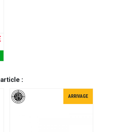
€
rticle :
ARRIVAGE