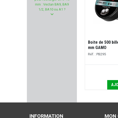
GABION UNLIMITED
mm : Vectan BA9, BA9
1/2, BA10 ou A1 ?
RITON
NOSLER
LAUGO ARMS
Boite de 500 bill
mm GAMO
MORAKNIV
Réf. : PB295
DOOGY
BUSHNELL
AJO
MOSSBERG
SK
STILCRIN
INFORMATION
MON