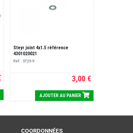
Steyr joint 4x1.5 référence
4301020021
Réf. : ST29.9
€
3,00 €
AJOUTER AU PANIER
COORDONNÉES