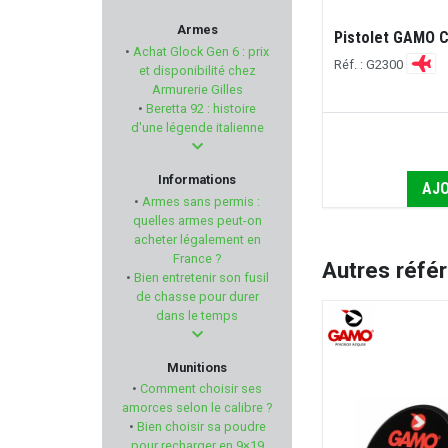
MAGNUM RESEARCH
Armes
Pistolet GAMO 
•
Achat Glock Gen 6 : prix
Réf. : G2300
SELLIER & BELLOT
et disponibilité chez
Armurerie Gilles
•
Beretta 92 : histoire
ELEY
d'une légende italienne
H&N
Informations
AJO
•
Armes sans permis :
FRANKFORD ARSENAL
quelles armes peut-on
acheter légalement en
France ?
ATS AMMUNITION
Autres réfé
•
Bien entretenir son fusil
de chasse pour durer
POLYMER 80
dans le temps
BLACK OPS
Munitions
•
Comment choisir ses
MIDWEST INDUSTRIES
amorces selon le calibre ?
•
Bien choisir sa poudre
pour recharger en 9×19