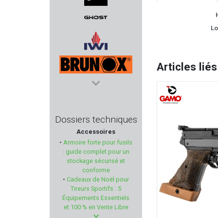
CMMG
Lo
GHOST INTERNATIONAL
IWI
Articles liés
BRUNOX
GLOCK
Dossiers techniques
Accessoires
GEF
•
Armoire forte pour fusils
: guide complet pour un
VZ GRIPS
stockage sécurisé et
conforme
•
Cadeaux de Noël pour
MSA SORDIN
Tireurs Sportifs : 5
Équipements Essentiels
DELORY BRUMARD
et 100 % en Vente Libre