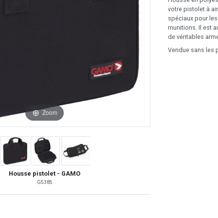
votre pistolet à 
spéciaux pour les
munitions. Il est 
de véritables arme
Vendue sans les p
Zoom
Housse pistolet - GAMO
G5385