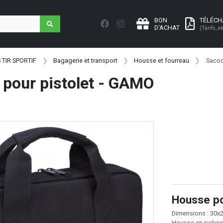
BON
TÉLÉC
D'ACHAT
(Tarifs, et
 TIR SPORTIF
Bagagerie et transport
Housse et fourreau
Sacoc
pour pistolet - GAMO
Housse po
Dimensions : 30x
Housse en polyest