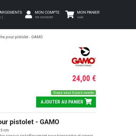
HARGEMENTS
MON COMPTE
MON PANIER
c.)
me connecter
vide
he pour pistolet - GAMO
24,00 €
Dispo sous 5 jours ouvrés
AJOUTER AU PANIER
ur pistolet - GAMO
25 cm
er conçue spécifiquement pour transporter et ranger