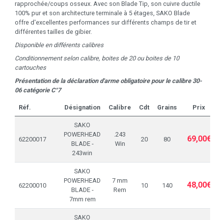
rapprochée/coups osseux. Avec son Blade Tip, son cuivre ductile
100% pur et son architecture terminale à 5 étages, SAKO Blade
offre d'excellentes performances sur différents champs de tir et
différentes tailles de gibier.
Disponible en différents calibres
Conditionnement selon calibre, boites de 20 ou boites de 10
cartouches
Présentation de la déclaration d'arme obligatoire pour le calibre 30-
06 catégorie C°7
Réf.
Désignation
Calibre
Cdt
Grains
Prix
SAKO
POWERHEAD
.243
69,00€
62200017
20
80
BLADE -
Win
243win
SAKO
POWERHEAD
7 mm
48,00€
62200010
10
140
BLADE -
Rem
7mm rem
SAKO