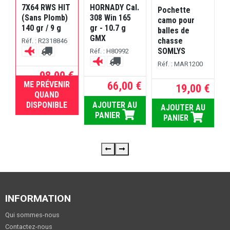
7X64 RWS HIT
HORNADY Cal.
n
Pochette
5
(Sans Plomb)
308 Win 165
b
camo pour
140 gr / 9 g
gr - 10.7 g
c
balles de
GMX
chasse
Réf. : R2318846
SOMLYS
Réf. : H80992
R
Réf. : MAR1200
 €
98,00 €
66,00 €
ME PRÉVENIR
19,00 €
RUPTURE
U
QUAND
DISPONIBLE
AJOUTER AU
AJOUTER AU
PANIER
PANIER
INFORMATION
Qui sommes-nous
Contactez-nous