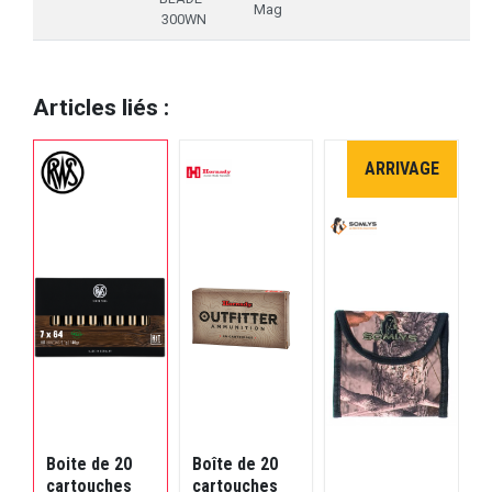
Mag
300WN
Articles liés :
ARRIVAGE
Boite de 20
Boîte de 20
C
cartouches
cartouches
d