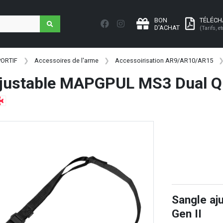
BON
TÉLÉC
D'ACHAT
(Tarifs, et
PORTIF
Accessoires de l'arme
Accessoirisation AR9/AR10/AR15
ajustable MAPGPUL MS3 Dual QD
Sangle a
Gen II