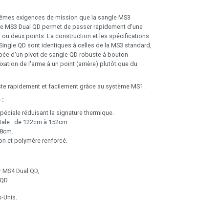
mes exigences de mission que la sangle MS3
gle MS3 Dual QD permet de passer rapidement d'une
 ou deux points. La construction et les spécifications
Single QD sont identiques à celles de la MS3 standard,
ipée d'un pivot de sangle QD robuste à bouton-
ixation de l'arme à un point (arrière) plutôt que du
.
ste rapidement et facilement grâce au système MS1.
 :
péciale réduisant la signature thermique.
tale : de 122cm à 152cm.
18cm.
lon et polymère renforcé.
r MS4 Dual QD,
 QD.
s-Unis.