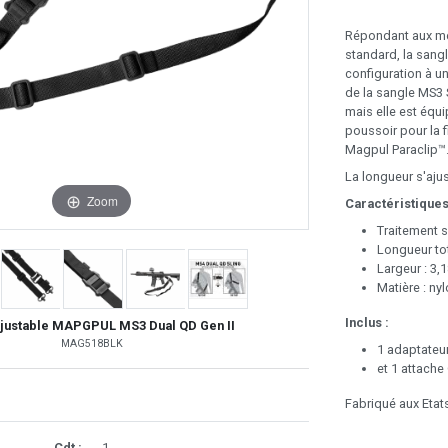
Répondant aux mê
standard, la san
configuration à un
de la sangle MS3 
mais elle est équ
poussoir pour la f
Magpul Paraclip™
La longueur s'aju
Zoom
Caractéristiques
Traitement s
Longueur to
Largeur : 3,
Matière : ny
Inclus :
ajustable MAPGPUL MS3 Dual QD Gen II
MAG518BLK
1 adaptateu
et 1 attache
Fabriqué aux Etat
Cdt :
1