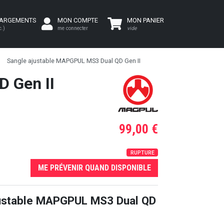
HARGEMENTS
MON COMPTE
MON PANIER
c.)
me connecter
vide
Sangle ajustable MAPGPUL MS3 Dual QD Gen II
 Gen II
99,00 €
RUPTURE
ME PRÉVENIR QUAND DISPONIBLE
justable MAPGPUL MS3 Dual QD