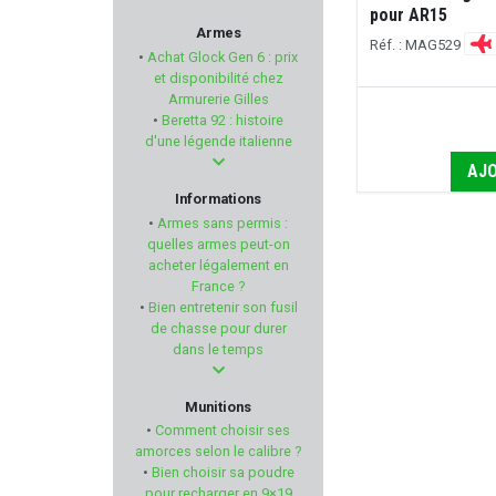
pour AR15
HERBERTZ
Armes
Réf. : MAG529
•
Achat Glock Gen 6 : prix
HOLOSUN
et disponibilité chez
Armurerie Gilles
•
Beretta 92 : histoire
WALKSTOOL
d'une légende italienne
AJO
UTG
Informations
•
Armes sans permis :
IWI
quelles armes peut-on
acheter légalement en
France ?
MERCUREY MANSART
•
Bien entretenir son fusil
de chasse pour durer
TIKKA
dans le temps
CYTAC
Munitions
•
Comment choisir ses
HAWKE
amorces selon le calibre ?
•
Bien choisir sa poudre
pour recharger en 9×19