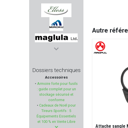
AIMPOINT
ELLESS
Autre référ
MIROKU
MAGLULA
BUL ARMORY
Dossiers techniques
Accessoires
ALTEX
•
Armoire forte pour fusils
: guide complet pour un
WALKER'S
stockage sécurisé et
conforme
•
Cadeaux de Noël pour
2A ARMAMENT
Tireurs Sportifs : 5
Équipements Essentiels
BLACK BEASTS
et 100 % en Vente Libre
Attache sangle