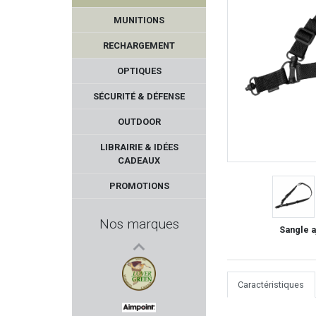
MUNITIONS
RECHARGEMENT
OPTIQUES
SÉCURITÉ & DÉFENSE
OUTDOOR
DOUBLE ALPHA ACADEMY
LIBRAIRIE & IDÉES
CADEAUX
PELTOR 3M
PROMOTIONS
ZEV
Nos marques
Sangle 
AIGLE
BASCHIERI & PELLAGRI
Caractéristiques
LOVERGREEN