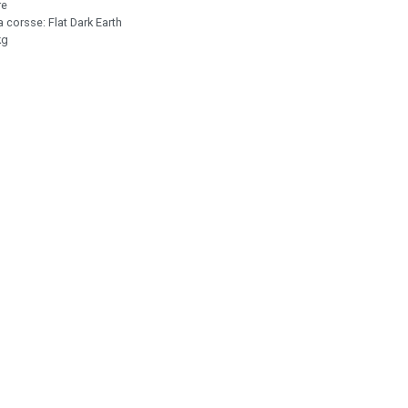
re
a corsse: Flat Dark Earth
kg