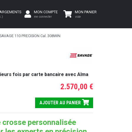
HARGEMENTS
MON COMPTE
MON PANIER
c.)
me connecter
vide
SAVAGE 110 PRECISION Cal. 308WIN
ieurs fois par carte bancaire avec Alma
2.570,00 €
AJOUTER AU PANIER
 crosse personnalisée
r les experts en précision