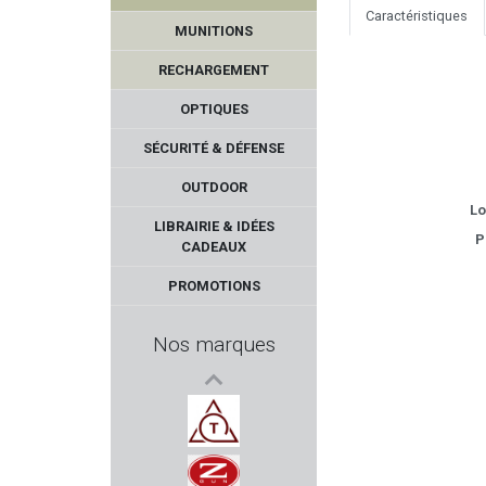
TICK TWISTER
Caractéristiques
MUNITIONS
RENATO BALDI
RECHARGEMENT
TETRA GUN
OPTIQUES
SÉCURITÉ & DÉFENSE
CHAPUIS ARMES
OUTDOOR
Lo
MIROKU
LIBRAIRIE & IDÉES
P
CADEAUX
ASE UTRA
PROMOTIONS
QIANG YUAN
Nos marques
NYCO
2A ARMAMENT
TOZ