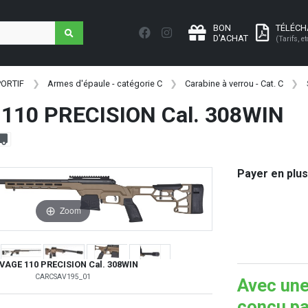
BON
TÉLÉC
D'ACHAT
(Tarifs, et
PORTIF
Armes d'épaule - catégorie C
Carabine à verrou - Cat. C
110 PRECISION Cal. 308WIN
Payer en plus
Zoom
VAGE 110 PRECISION Cal. 308WIN
CARCSAV195_01
Avec une
conçu pa