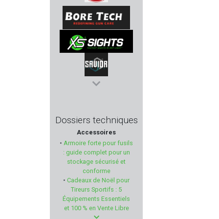
ZOLI
BORE TECH
XS SIGHTS
SAVIOR EQUIPMENT
HECKLER & KOCH
Dossiers techniques
Accessoires
BREAK FREE
•
Armoire forte pour fusils
: guide complet pour un
HOLOSUN
stockage sécurisé et
conforme
•
Cadeaux de Noël pour
ED BROWN
Tireurs Sportifs : 5
Équipements Essentiels
NORMA
et 100 % en Vente Libre