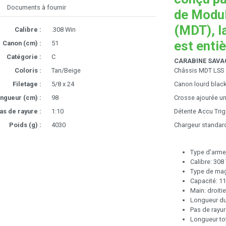
Documents à fournir
de Modul
(MDT), l
Calibre :
.308 Win
est enti
Canon (cm) :
51
Catégorie :
C
CARABINE SAVAG
Coloris :
Tan/Beige
Châssis MDT LSS X
Filetage :
5/8 x 24
Canon lourd black
ngueur (cm) :
98
Crosse ajourée un
as de rayure :
1:10
Détente Accu Trig
Poids (g) :
4030
Chargeur standard
Type d'arme:
Calibre: 308
Type de mag
Capacité: 1
Main: droitie
Longueur du
Pas de rayur
Longueur to