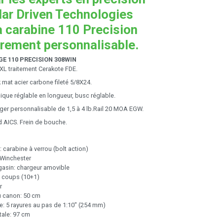
ar Driven Technologies
a carabine 110 Precision
èrement personnalisable.
E 110 PRECISION 308WIN
L traitement Cerakote FDE.
 mat acier carbone fileté 5/8X24.
ique réglable en longueur, busc réglable.
ger personnalisable de 1,5 à 4 lb.Rail 20 MOA EGW.
 AICS. Frein de bouche.
 carabine à verrou (bolt action)
 Winchester
asin: chargeur amovible
1 coups (10+1)
r
 canon: 50 cm
e: 5 rayures au pas de 1:10" (254 mm)
tale: 97 cm