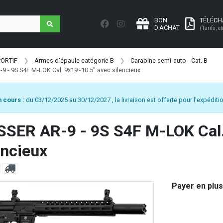
BON
TÉLÉC
D'ACHAT
(Tarifs, et
PORTIF
Armes d'épaule catégorie B
Carabine semi-auto - Cat. B
 - 9S S4F M-LOK Cal. 9x19 -10.5'' avec silencieux
 cours :
du 03/12/2025 au 30/12/2027 , la livraison est offerte pour l'expéditio
ER AR-9 - 9S S4F M-LOK Cal. 
encieux
Payer en plus