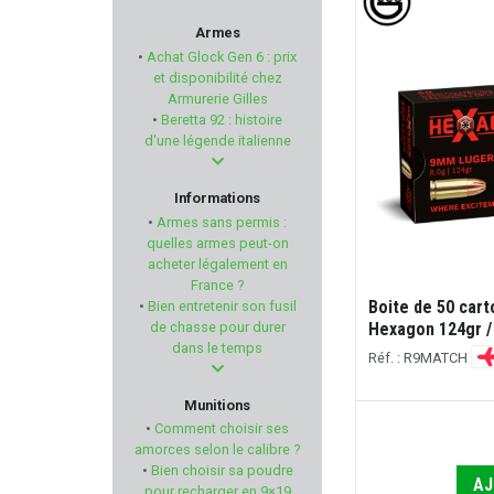
STV
Armes
•
Achat Glock Gen 6 : prix
CANIK
et disponibilité chez
Armurerie Gilles
•
Beretta 92 : histoire
LEATHERMAN
d'une légende italienne
LUNA OPTIQUE
Informations
•
Armes sans permis :
BLACK BEASTS
quelles armes peut-on
acheter légalement en
France ?
MFS AMMUNITION
Boite de 50 car
•
Bien entretenir son fusil
Chargeur 29 coups GLOCK pour PCC
de chasse pour durer
Hexagon 124gr /
Cal. 9x19
ZASTAVA
dans le temps
Réf. : R9MATCH
Réf. : GCHA29
GARMIN
Munitions
€
60,00 €
•
Comment choisir ses
CALDWELL
amorces selon le calibre ?
•
Bien choisir sa poudre
AJ
AJOUTER AU PANIER
pour recharger en 9×19