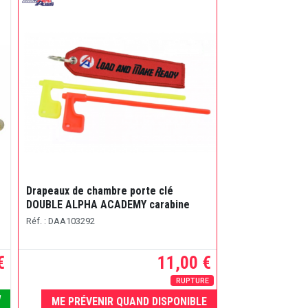
Drapeaux de chambre porte clé
Kit de nettoyag
DOUBLE ALPHA ACADEMY carabine
calibres
Réf. : DAA103292
Réf. : HEX10
€
11,00 €
RUPTURE
ME PRÉVENIR QUAND DISPONIBLE
V