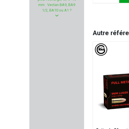
FLEXI
mm : Vectan BA9, BA9
1/2, BA10 ou A1 ?
ARMA ZEKA
CCI
Autre référ
ATS AMMUNITION
NORINCO
FALKE
PRO-SHOT PRODUCTS
NRA-FUD
BALLISTOL
AKAH