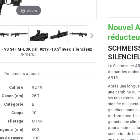
Zoom
Nouvel 
réducteu
SCHMEISS
 9S S4F M-LOK cal. 9x19 -10.5'' avec silencieux
SILENCIE
SHR910SIL
Le Schmeisser AR1
demandes croissa
Documents à fournir
AR15.
Après une longue
Calibre :
9 x 19
une carabine qui 
Canon (cm) :
26.7
les utilisateurs.
signifie qu'il peut
Catégorie :
B
gauchers sans au
Coups :
10
performance. La 
Filetage :
M14x1
garantir une alime
pour assurer la fi
ngueur (cm) :
69.3
scénarios de tir s
as de rayure :
1:10
un professionnel 