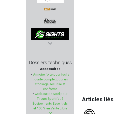
ESP
ACCU SHARP
DANIEL DEFENSE
XS SIGHTS
MORINI
Dossiers techniques
Accessoires
ELEMENT-OPTIC
•
Armoire forte pour fusils
: guide complet pour un
T4E
stockage sécurisé et
conforme
•
Cadeaux de Noël pour
BROWNING
Articles liés
Tireurs Sportifs : 5
Équipements Essentiels
GSG - German Sport Gun
et 100 % en Vente Libre