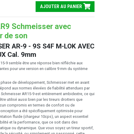
AJOUTER AU PANIER
AR9 Schmeisser avec
r de son
ER AR-9 - 9S S4F M-LOK AVEC
UX Cal. 9mm
5-9 semble être une réponse bien réfléchie aux
ntes pour une version en calibre 9 mm du système
 phase de développement, Schmeisser met en avant
répond aux normes élevées de fiabilité attendues par
 Le Schmeisser AR15-9 est entièrement ambidextre, ce qui
 être utilisé aussi bien par les tireurs droitiers que
cun compromis en termes de confort ou de
conception a été spécifiquement optimisée pour
ntation fluide (chargeur 10cps), un aspect essentiel
abilité et la performance, que ce soit dans des
tatique ou dynamique. Que vous soyez un tireur sportif,
de la sécurité, ou simplement un passionné, cette