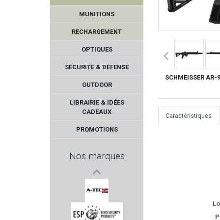
MUNITIONS
RECHARGEMENT
OPTIQUES
SÉCURITÉ & DÉFENSE
SCHMEISSER AR-9 -
OUTDOOR
HOLOSUN
LIBRAIRIE & IDÉES
CADEAUX
Caractéristiques
BP MAKER
PROMOTIONS
FLUNATEC
Nos marques
TIPTON
RECKNAGEL
Lo
A-TEC
P