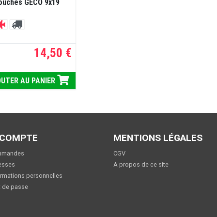
touches GECO 9x19
14,50 €
UTER AU PANIER
 COMPTE
MENTIONS LÉGALES
mmandes
CGV
esses
A propos de ce site
rmations personnelles
 de passe