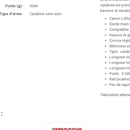
carabine est prés
Poids (g) :
3040
besoins et situati
Type d'arme :
Carabine semi auto
Canon Lotha
Garde main
Compatible 
Hausse et gu
Crosse régl
Silencieux a
Type : cara
Longueur du 
Longueur to
Longueur to
Poids : 3 04
Rail picatin
Pas de rayur
Fabrication allem
 :