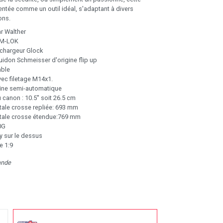
entée comme un outil idéal, s'adaptant à divers
ons.
r Walther
 M-LOK
chargeur Glock
idon Schmeisser d'origine flip up
able
vec filetage M14x1.
bine semi-automatique
canon : 10.5'' soit 26.5 cm
tale crosse repliée: 693 mm
tale crosse étendue:769 mm
0G
ny sur le dessus
e 1:9
ande