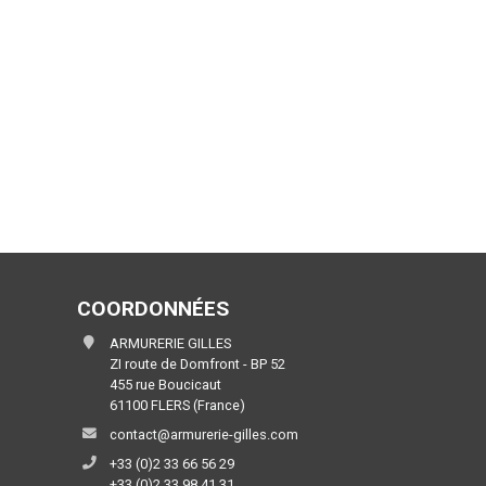
COORDONNÉES
ARMURERIE GILLES
ZI route de Domfront - BP 52
455 rue Boucicaut
61100 FLERS (France)
contact@armurerie-gilles.com
+33 (0)2 33 66 56 29
+33 (0)2 33 98 41 31