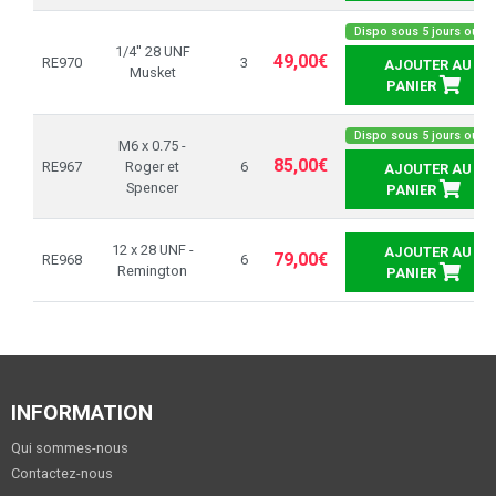
Dispo sous 5 jours ouvré
1/4'' 28 UNF
49,00€
RE970
3
AJOUTER AU
Musket
PANIER
Dispo sous 5 jours ouvré
M6 x 0.75 -
85,00€
RE967
Roger et
6
AJOUTER AU
Spencer
PANIER
12 x 28 UNF -
AJOUTER AU
79,00€
RE968
6
Remington
PANIER
INFORMATION
Qui sommes-nous
Contactez-nous