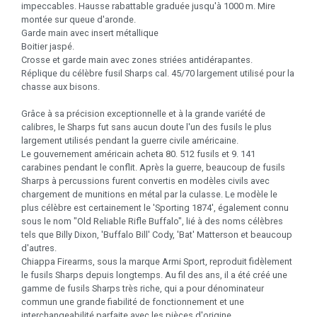
impeccables. Hausse rabattable graduée jusqu'à 1000 m. Mire
montée sur queue d'aronde.
Garde main avec insert métallique
Boitier jaspé.
Crosse et garde main avec zones striées antidérapantes.
Réplique du célèbre fusil Sharps cal. 45/70 largement utilisé pour la
chasse aux bisons.
Grâce à sa précision exceptionnelle et à la grande variété de
calibres, le Sharps fut sans aucun doute l'un des fusils le plus
largement utilisés pendant la guerre civile américaine.
Le gouvernement américain acheta 80. 512 fusils et 9. 141
carabines pendant le conflit. Après la guerre, beaucoup de fusils
Sharps à percussions furent convertis en modèles civils avec
chargement de munitions en métal par la culasse. Le modèle le
plus célèbre est certainement le 'Sporting 1874', également connu
sous le nom "Old Reliable Rifle Buffalo", lié à des noms célèbres
tels que Billy Dixon, 'Buffalo Bill' Cody, 'Bat' Matterson et beaucoup
d'autres.
Chiappa Firearms, sous la marque Armi Sport, reproduit fidèlement
le fusils Sharps depuis longtemps. Au fil des ans, il a été créé une
gamme de fusils Sharps très riche, qui a pour dénominateur
commun une grande fiabilité de fonctionnement et une
interchangeabilité parfaite avec les pièces d'origine.