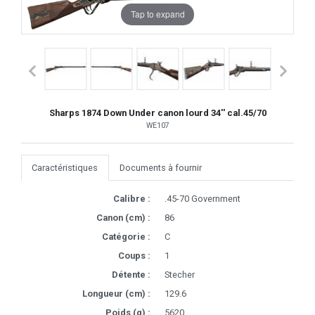
Tap to expand
Sharps 1874 Down Under canon lourd 34'' cal.45/70
WE107
Caractéristiques
Documents à fournir
Calibre :
.45-70 Government
Canon (cm) :
86
Catégorie :
C
Coups :
1
Détente :
Stecher
Longueur (cm) :
129.6
Poids (g) :
5620