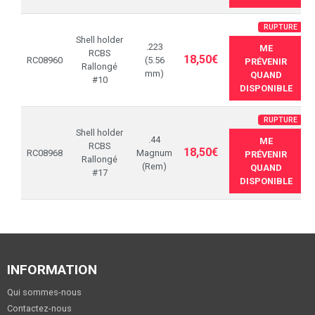
RUPTURE
Shell holder
.223
ME
RCBS
18,50€
RC08960
(5.56
PRÉVENIR
Rallongé
mm)
QUAND
#10
DISPONIBLE
RUPTURE
Shell holder
.44
ME
RCBS
18,50€
RC08968
Magnum
PRÉVENIR
Rallongé
(Rem)
QUAND
#17
DISPONIBLE
INFORMATION
Qui sommes-nous
Contactez-nous