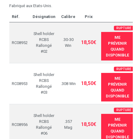
Fabriqué aux Etats-Unis.
Réf.
Désignation
Calibre
Prix
RUPTURE
Shell holder
ME
RCBS
.30-30
18,50€
RC08952
PRÉVENIR
Rallongé
Win
QUAND
#02
DISPONIBLE
RUPTURE
Shell holder
ME
RCBS
18,50€
RC08953
.308 Win
PRÉVENIR
Rallongé
QUAND
#03
DISPONIBLE
RUPTURE
Shell holder
ME
RCBS
.357
18,50€
RC08956
PRÉVENIR
Rallongé
Mag
QUAND
#06
DISPONIBLE