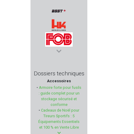
MAROCCHI
BSST
HECKLER & KOCH
FOB
HOTRONIC
Dossiers techniques
Accessoires
RWS
•
Armoire forte pour fusils
: guide complet pour un
ARMSCO
stockage sécurisé et
conforme
•
Cadeaux de Noël pour
SCHLETEK
Tireurs Sportifs : 5
Équipements Essentiels
BCM
et 100 % en Vente Libre