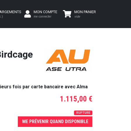
HARGEMENTS
MON COMPTE
MON PANIER
c.)
me connecter
vide
Birdcage
ieurs fois par carte bancaire avec Alma
1.115,00 €
RUPTURE
ME PRÉVENIR QUAND DISPONIBLE