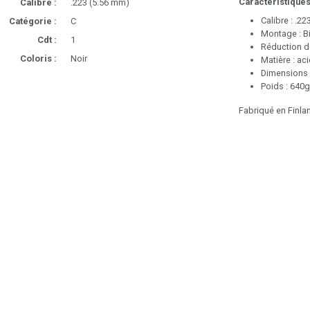
Caractéristiques
Calibre :
.223 (5.56 mm)
Calibre : .223
Catégorie :
C
Montage : B
Cdt :
1
Réduction de
Coloris :
Noir
Matière : ac
Dimensions 
Poids : 640g
Fabriqué en Finla