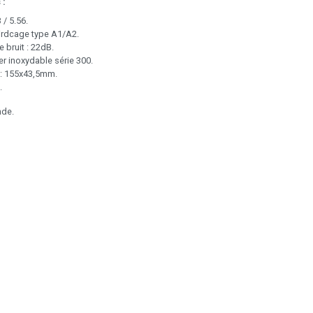
 :
 / 5.56.
irdcage type A1/A2.
 bruit : 22dB.
ier inoxydable série 300.
: 155x43,5mm.
.
nde.