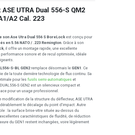
x ASE UTRA Dual 556-S QM2
A1/A2 Cal. 223
 son Ase Utra Dual 556 S BoreLock
est conçu pour
és en 5.56 NATO / .223 Remington
. Grâce à son
ck
, il offre un montage rapide, une excellente
ne performance sonore et de recul optimisée, idéale
xigeants.
L556-S-BL GEN2
remplace désormais le
GEN1
. Ce
e de la toute dernière technologie de flux continu. Sa
ptimale pour les
fusils semi-automatiques
et
 DUAL556-S GEN2 est un silencieux compact et
cace pour un usage professionnel.
e modification de la structure du déflecteur, ASE UTRA
idérablement le décalage du point d'impact. Autre
e : la surface brise-vitre située au-dessus du
xcellentes caractéristiques de fluidité, de réduction
 bavure du GEN1 restent inchangées, voire légèrement