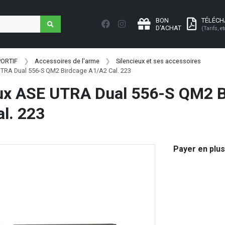
BON
TÉLÉC
D'ACHAT
(Tarifs, et
PORTIF
Accessoires de l'arme
Silencieux et ses accessoires
UTRA Dual 556-S QM2 Birdcage A1/A2 Cal. 223
eux ASE UTRA Dual 556-S QM2 
l. 223
Payer en plus