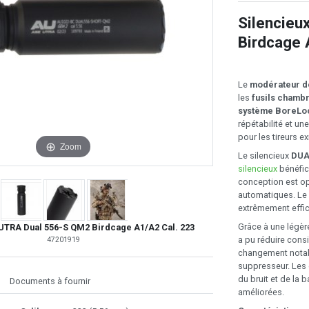
Silencieu
Birdcage 
Le
modérateur de
les
fusils chambr
système BoreLo
répétabilité et u
pour les tireurs e
Zoom
Le silencieux
DUA
silencieux
bénéfici
conception est o
automatiques. Le
extrêmement effi
Grâce à une légèr
UTRA Dual 556-S QM2 Birdcage A1/A2 Cal. 223
a pu réduire cons
47201919
changement notabl
suppresseur. Les e
du bruit et de la
Documents à fournir
améliorées.