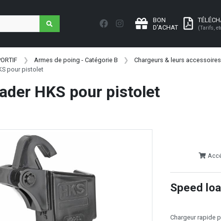
BON
TÉLÉC
D'ACHAT
(Tarifs, et
PORTIF
Armes de poing - Catégorie B
Chargeurs & leurs accessoires
S pour pistolet
ader HKS pour pistolet
Accéd
Speed loa
Chargeur rapide p