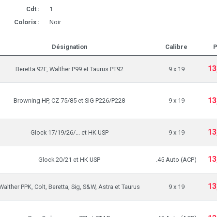
Cdt :
1
Coloris :
Noir
Désignation
Calibre
P
13
Beretta 92F, Walther P99 et Taurus PT92
9 x 19
13
Browning HP, CZ 75/85 et SIG P226/P228
9 x 19
13
Glock 17/19/26/... et HK USP
9 x 19
13
Glock 20/21 et HK USP
.45 Auto (ACP)
13
Walther PPK, Colt, Beretta, Sig, S&W, Astra et Taurus
9 x 19