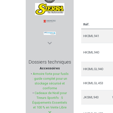
RANSOM INTERNATIONAL
SIERRA
Réf.
HIKMICRO
HKSML941
VFG
HKSML940
ARKEN OPTICS
Dossiers techniques
Accessoires
HKSMLGL940
PHASE 5
•
Armoire forte pour fusils
: guide complet pour un
TIMNEY TRIGGER
HKSMLGL453
stockage sécurisé et
conforme
•
Cadeaux de Noël pour
MEC GAR
JKSML943
Tireurs Sportifs : 5
Équipements Essentiels
ESP
et 100 % en Vente Libre