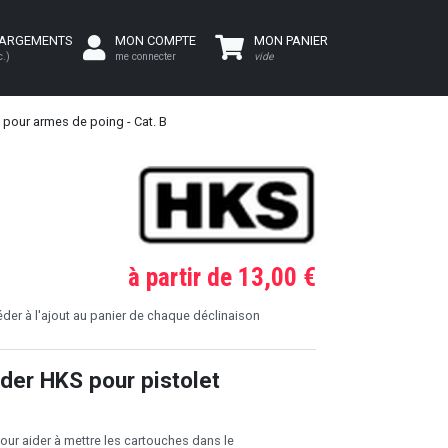
HARGEMENTS
MON COMPTE
MON PANIER
c.)
me connecter
vide
 pour armes de poing - Cat. B
à partir de 13,00 €
er à l'ajout au panier de chaque déclinaison
der HKS pour pistolet
our aider à mettre les cartouches dans le