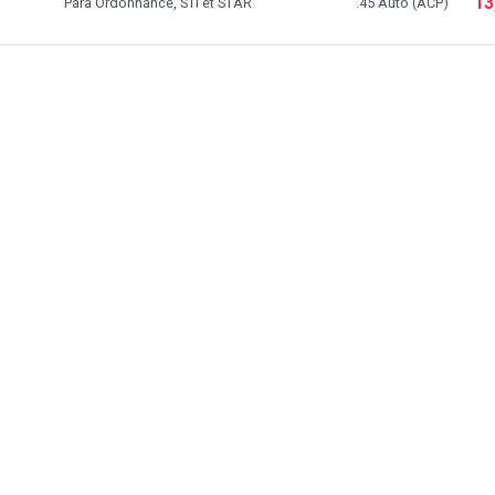
13
Para Ordonnance, STI et STAR
.45 Auto (ACP)