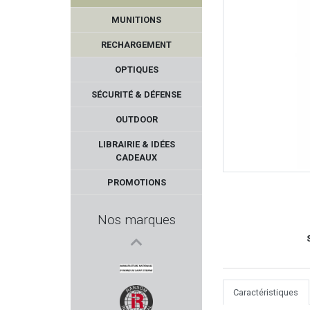
MUNITIONS
RECHARGEMENT
OPTIQUES
SÉCURITÉ & DÉFENSE
OUTDOOR
REOLINK
LIBRAIRIE & IDÉES
CADEAUX
RADAR
PROMOTIONS
MARY ARM
Nos marques
TROY INDUSTRIES
VZ GRIPS
Caractéristiques
MAS