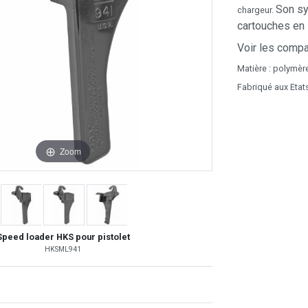
Son sy
chargeur.
cartouches en
Voir les compat
Matière : polymèr
Fabriqué aux Etat
Zoom
Speed loader HKS pour pistolet
HKSML941