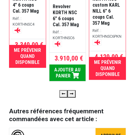
4" 6 coups
custom KARL
S
Revolver
Cal. 357 Mag
NILL 6" 6
c
KORTH NSC
coups Cal.
6" 6 coups
Réf. :
357 Mag
C
Cal. 357 Mag
KORTHNSC4
6
Réf. :
R
Réf. :
KORTHNSC6PKN
K
KORTHNSC6
3.340,00 €
 €
ME PRÉVENIR
RUPTURE
4.120,00 €
R
QUAND
3.910,00 €
RE
DISPONIBLE
ME PRÉVENIR
RUPTURE
QUAND
AJOUTER AU
DISPONIBLE
PANIER
Autres références fréquemment
commandées avec cet article :