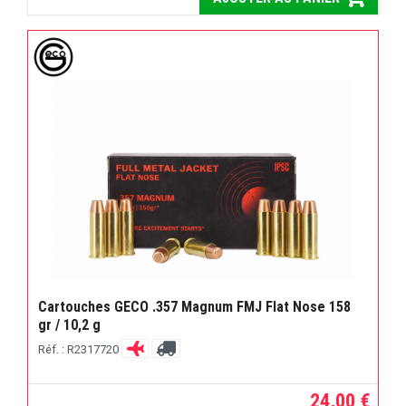
Cartouches GECO .357 Magnum FMJ Flat Nose 158
gr / 10,2 g
Réf. : R2317720
24,00 €