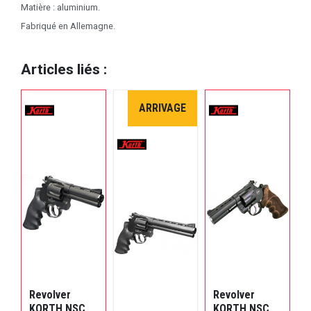
Matière : aluminium.
Fabriqué en Allemagne.
Articles liés :
ARRIVAGE
Revolver
Revolver
R
KORTH NSC
KORTH NSC