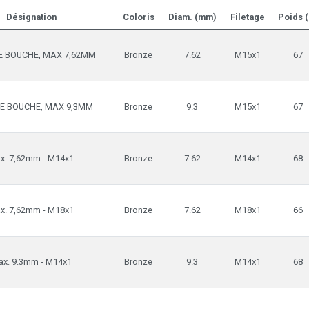
Désignation
Coloris
Diam. (mm)
Filetage
Poids (
E BOUCHE, MAX 7,62MM
Bronze
7.62
M15x1
67
DE BOUCHE, MAX 9,3MM
Bronze
9.3
M15x1
67
x. 7,62mm - M14x1
Bronze
7.62
M14x1
68
x. 7,62mm - M18x1
Bronze
7.62
M18x1
66
x. 9.3mm - M14x1
Bronze
9.3
M14x1
68