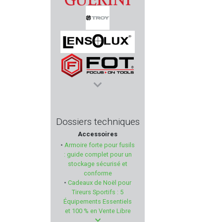
CAESAR GUERINI
TROY INDUSTRIES
LENSOLUX
FOT - Focus On Tools
MAGNUM RESEARCH
Dossiers techniques
Accessoires
WD40
•
Armoire forte pour fusils
: guide complet pour un
PLASTICO PANARO
stockage sécurisé et
conforme
•
Cadeaux de Noël pour
VARTA
Tireurs Sportifs : 5
Équipements Essentiels
VZ GRIPS
et 100 % en Vente Libre