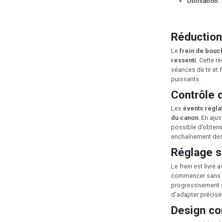
Utilisation :
Réduction
Le
frein de bouc
ressenti
. Cette r
séances de tir et 
puissants.
Contrôle 
Les
évents régla
du canon
. En ajus
possible d’obteni
enchaînement des 
Réglage s
Le frein est livré 
commencer sans vi
progressivement s
d’adapter précisém
Design co