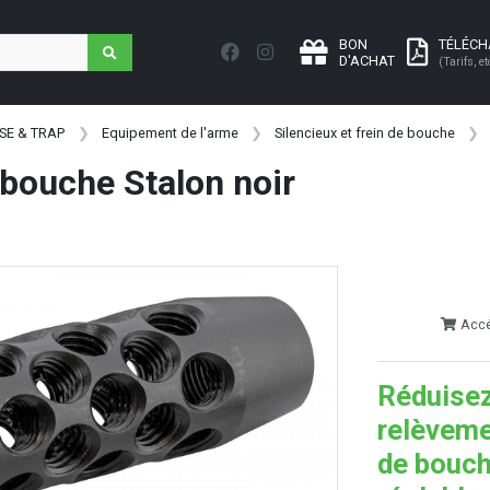
BON
TÉLÉC
D'ACHAT
(Tarifs, et
SE & TRAP
Equipement de l'arme
Silencieux et frein de bouche
 bouche Stalon noir
Accéd
Réduisez
relèveme
de bouch