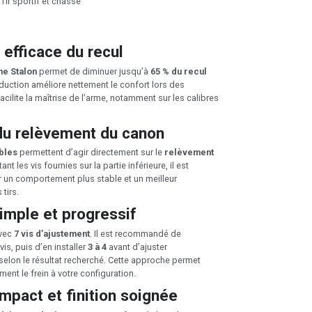
Tir sportif et chasse
 efficace du recul
he Stalon
permet de diminuer jusqu’à
65 % du recul
éduction améliore nettement le confort lors des
facilite la maîtrise de l’arme, notamment sur les calibres
du relèvement du canon
bles
permettent d’agir directement sur le
relèvement
tant les vis fournies sur la partie inférieure, il est
r un comportement plus stable et un meilleur
tirs.
imple et progressif
avec
7 vis d’ajustement
. Il est recommandé de
s, puis d’en installer
3 à 4
avant d’ajuster
elon le résultat recherché. Cette approche permet
ent le frein à votre configuration.
mpact et finition soignée