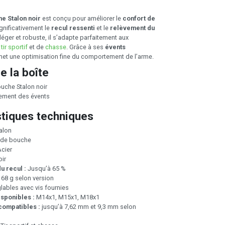
he Stalon noir
est conçu pour améliorer le
confort de
gnificativement le
recul ressenti
et le
relèvement du
léger et robuste, il s’adapte parfaitement aux
e
tir sportif
et de
chasse
. Grâce à ses
évents
ermet une optimisation fine du comportement de l’arme.
e la boîte
ouche Stalon noir
tement des évents
stiques techniques
alon
 de bouche
cier
ir
u recul :
Jusqu’à 65 %
 68 g selon version
ables avec vis fournies
isponibles :
M14x1, M15x1, M18x1
compatibles :
jusqu’à 7,62 mm et 9,3 mm selon