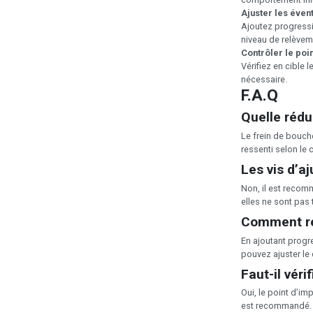
Ajuster les éven
Ajoutez progressiv
niveau de relèvem
Contrôler le poi
Vérifiez en cible l
nécessaire.
F.A.Q
Quelle rédu
Le frein de bouch
ressenti selon le c
Les vis d’a
Non, il est recom
elles ne sont pas
Comment ré
En ajoutant progre
pouvez ajuster l
Faut-il vér
Oui, le point d’im
est recommandé.