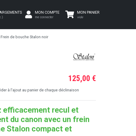
HARGEMENTS
MON COMPTE
MON PANIER
c.)
me connecter
vide
Frein de bouche Stalon noir
125,00 €
er à l'ajout au panier de chaque déclinaison
 efficacement recul et
nt du canon avec un frein
e Stalon compact et