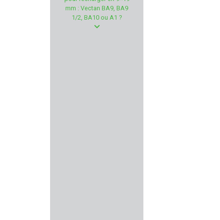
MAUSER
mm : Vectan BA9, BA9
1/2, BA10 ou A1 ?
RIETTI
RADAR
PROHANDS
CLIPDRAW
CRT FRANCE
KONUS
MANUFACTURE PERRIN
PERCUSSION
WORK SHARP