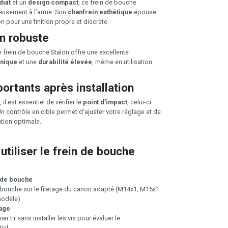
duit
et un
design compact
, ce frein de bouche
eusement à l’arme. Son
chanfrein esthétique
épouse
n pour une finition propre et discrète.
on robuste
le frein de bouche Stalon offre une excellente
nique
et une
durabilité élevée
, même en utilisation
ortants après installation
il est essentiel de vérifier le
point d’impact
, celui-ci
n contrôle en cible permet d’ajuster votre réglage et de
ation optimale.
tiliser le frein de bouche
n de bouche
e bouche sur le filetage du canon adapté (M14x1, M15x1
odèle).
lage
r tir sans installer les vis pour évaluer le
ial.