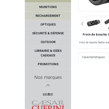
MUNITIONS
RECHARGEMENT
OPTIQUES
SÉCURITÉ & DÉFENSE
Frein de bouche S
OUTDOOR
Frein de bouche Stalon ave
ROSSI
LIBRAIRIE & IDÉES
CADEAUX
Caractéristiques
TPM
PROMOTIONS
ELLESS
Nos marques
MFS AMMUNITION
SOMLYS
BLACK OPS