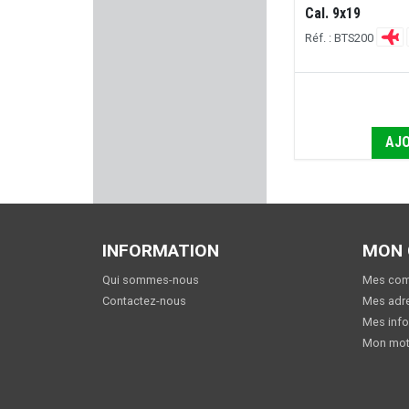
MEC
Cal. 9x19
Réf. : BTS200
UTG
RECKNAGEL
PHOENIX SWISS MADE
AJO
KICK EEZ
KINETIC DG
INFORMATION
MON
MECHANIX WEAR
Qui sommes-nous
Mes co
Contactez-nous
Mes adr
MIDLAND
Mes info
Mon mot
RCBS
ATS AMMUNITION