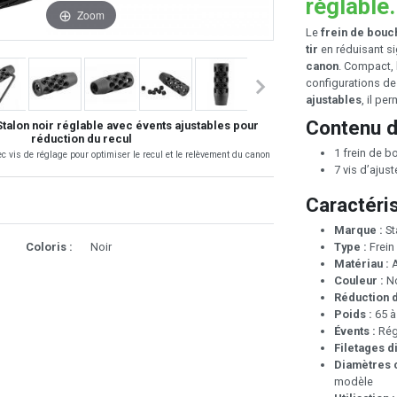
réglable.
Zoom
Le
frein de bouc
tir
en réduisant si
canon
. Compact, 
configurations d
ajustables
, il p
Contenu d
talon noir réglable avec évents ajustables pour
réduction du recul
1 frein de b
c vis de réglage pour optimiser le recul et le relèvement du canon
7 vis d’ajus
Caractéri
Marque :
St
Type :
Frein
Coloris :
Noir
Matériau :
A
Couleur :
No
Réduction d
Poids :
65 à
Évents :
Régl
Filetages d
Diamètres 
modèle