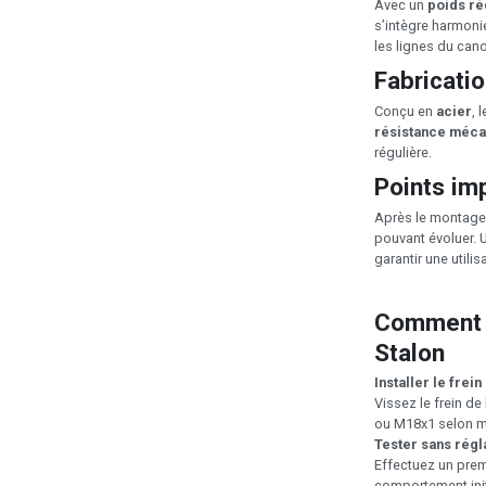
Avec un
poids ré
s’intègre harmoni
les lignes du cano
Fabricati
Conçu en
acier
, 
résistance méca
régulière.
Points imp
Après le montage, 
pouvant évoluer. U
garantir une utilis
Comment u
Stalon
Installer le frei
Vissez le frein d
ou M18x1 selon m
Tester sans rég
Effectuez un premie
comportement init