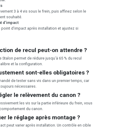
ts
ement 3 à 4 vis sous le frein, puis affinez selon le
ent souhaité.
nt d’impact
e point d’impact après installation et ajustez si
ction de recul peut-on attendre ?
e Stalon permet de réduire jusqu’à 65 % du recul
alibre et la configuration.
justement sont-elles obligatoires ?
mandé de tester sans vis dans un premier temps, car
 toujours nécessaires.
gler le relèvement du canon ?
ssivement les vis sur la partie inférieure du frein, vous
e comportement du canon.
ifier le réglage après montage ?
pact peut varier après installation. Un contrôle en cible