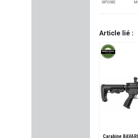
SIP2082
Ma
ASG
LEGACY ARMAMENT
Article lié :
BIRCHWOOD-CASEY
LENZ
PREVOT
STEYR MANNLICHER
CHIAPPA FIREARMS
LPA SIGHTS
BASCHIERI & PELLAGRI
Carabine BAVARI