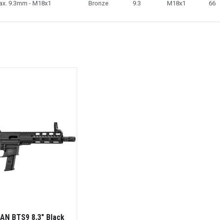
x. 9.3mm - M18x1
Bronze
9.3
M18x1
66
AN BTS9 8.3" Black