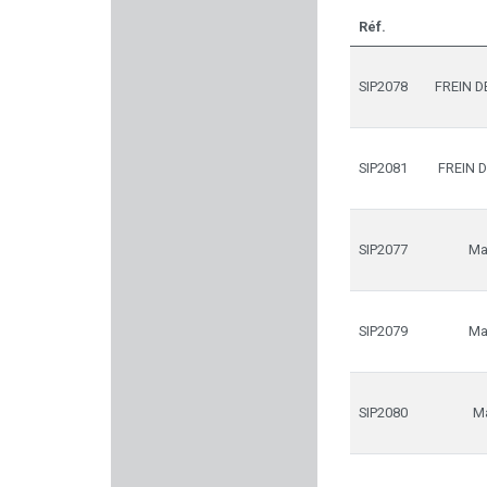
Réf.
BUCK EXPERT
SIP2078
FREIN D
ARMA ZEKA
STRASSER
SIP2081
FREIN 
UMAREX
NIELSEN
SIP2077
Ma
AUDERE
SIP2079
Ma
FOSSARI
RITON
SIP2080
Ma
BP MAKER