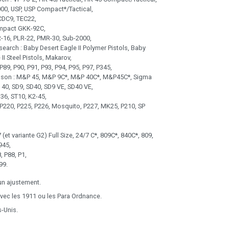
00, USP, USP Compact*/Tactical,
ECDC9, TEC22,
ompact GKK-92C,
R-16, PLR-22, PMR-30, Sub-2000,
arch : Baby Desert Eagle II Polymer Pistols, Baby
II Steel Pistols, Makarov,
 P89, P90, P91, P93, P94, P95, P97, P345,
son : M&P 45, M&P 9C*, M&P 40C*, M&P45C*, Sigma
40, SD9, SD40, SD9 VE, SD40 VE,
136, ST10, K2-45,
P220, P225, P226, Mosquito, P227, MK25, P210, SP
 (et variante G2) Full Size, 24/7 C*, 809C*, 840C*, 809,
945,
, P88, P1,
99.
un ajustement.
ec les 1911 ou les Para Ordnance.
s-Unis.