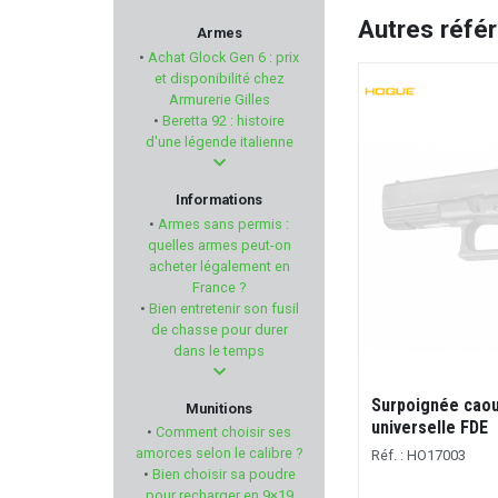
STALON
Autres réfé
Armes
•
Achat Glock Gen 6 : prix
SAUER
et disponibilité chez
Armurerie Gilles
•
Beretta 92 : histoire
PROFUSION PETFEED
d'une légende italienne
GOAT GUNS
Informations
•
Armes sans permis :
RTI Optics
quelles armes peut-on
acheter légalement en
France ?
NATURE DE BRENNE
•
Bien entretenir son fusil
de chasse pour durer
LEATHERMAN
dans le temps
REMINGTON
Surpoignée cao
Munitions
universelle FDE
•
Comment choisir ses
BUSHNELL
amorces selon le calibre ?
Réf. : HO17003
•
Bien choisir sa poudre
pour recharger en 9×19