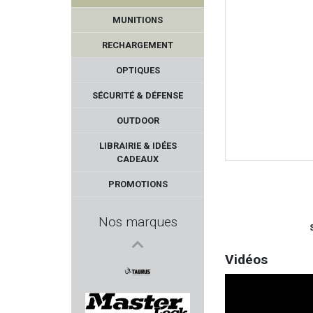
NYCO
MUNITIONS
GUARDIAN ANGEL
RECHARGEMENT
PERAZZI
OPTIQUES
SÉCURITÉ & DÉFENSE
VOERE
OUTDOOR
FIREBIRD
LIBRAIRIE & IDÉES
CADEAUX
GSG - German Sport Gun
PROMOTIONS
CREPIN LEBLOND EDITION
Nos marques
FUZYON CHASSE
Vidéos
GEISSELE AUTOMATICS
TAURUS