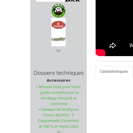
MASTER-LOCK
NRA-FUD
UNIQUE
CANIHUNT
MIDWEST INDUSTRIES
Caractéristiques
Dossiers techniques
Accessoires
TIMNEY TRIGGER
•
Armoire forte pour fusils
: guide complet pour un
HOPPES
stockage sécurisé et
conforme
•
Cadeaux de Noël pour
ARMENET
Tireurs Sportifs : 5
Équipements Essentiels
IMPALA PLUS
et 100 % en Vente Libre