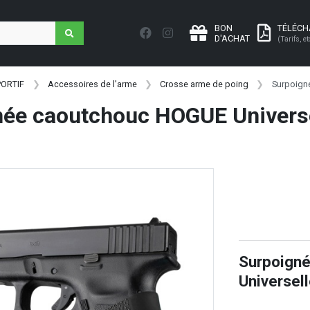
BON
TÉLÉC
D'ACHAT
(Tarifs, et
PORTIF
Accessoires de l'arme
Crosse arme de poing
Surpoign
née caoutchouc HOGUE Universe
Surpoign
Universel