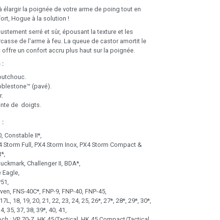
à élargir la poignée de votre arme de poing tout en
ort, Hogue à la solution !
stement serré et sûr, épousant la texture et les
rcasse de l'arme à feu. La queue de castor amortit le
t offre un confort accru plus haut sur la poignée.
 :
outchouc.
bblestone™ (pavé).
r.
nte de doigts.
 :
, Constable II*,
 4 Storm Full, PX4 Storm Inox, PX4 Storm Compact &
*,
uckmark, Challenger II, BDA*,
e Eagle,
51,
ven, FNS-40C*, FNP-9, FNP-40, FNP-45,
7L, 18, 19, 20, 21, 22, 23, 24, 25, 26*, 27*, 28*, 29*, 30*,
4, 35, 37, 38, 39*, 40, 41,
ch : VP 70-Z, HK 45/Tactical, HK 45 Compact/Tactical,