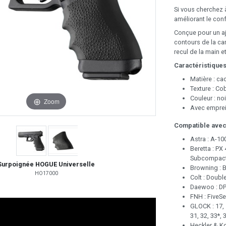
Si vous cherchez 
améliorant le conf
Conçue pour un aju
contours de la ca
recul de la main e
Caractéristiques
Matière : ca
Texture : Co
Couleur : noi
Zoom
Avec emprei
Compatible avec
Astra : A-100
Beretta : PX
Subcompact
Surpoignée HOGUE Universelle
Browning : B
HO17000
Colt : Doubl
Daewoo : DP
FNH : FiveSe
GLOCK : 17, 1
31, 32, 33*, 3
Heckler & Ko