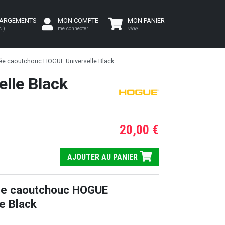
HARGEMENTS
MON COMPTE
MON PANIER
c.)
me connecter
vide
ée caoutchouc HOGUE Universelle Black
lle Black
20,00 €
AJOUTER AU PANIER
ée caoutchouc HOGUE
le Black