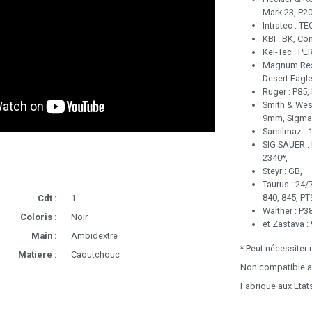
Mark 23, P20
Intratec : T
KBI : BK, C
Kel-Tec : PL
Magnum Rese
Desert Eagle 
Ruger : P85,
Smith & Wes
9mm, Sigma 
Sarsilmaz : 
SIG SAUER : 
2340*,
Steyr : GB,
Taurus : 24/7
840, 845, PT
Cdt :
1
Walther : P38
Coloris :
Noir
et Zastava : 
Main :
Ambidextre
* Peut nécessiter 
Matiere :
Caoutchouc
Non compatible av
Fabriqué aux Etat