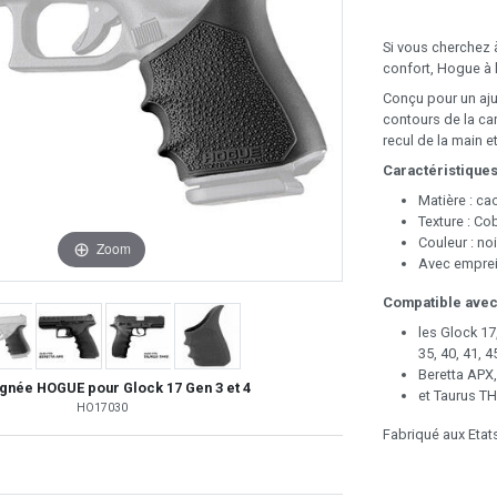
Si vous cherchez à
confort, Hogue à l
Conçu pour un ajus
contours de la ca
recul de la main e
Caractéristiques
Matière : ca
Texture : Co
Couleur : noi
Zoom
Avec emprei
Compatible avec
les Glock 17
35, 40, 41, 4
Beretta APX,
gnée HOGUE pour Glock 17 Gen 3 et 4
et Taurus TH
HO17030
Fabriqué aux Etat