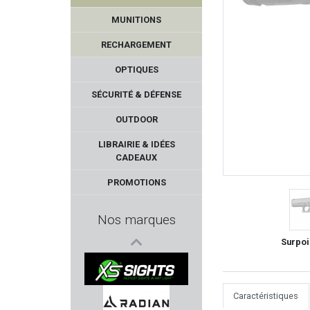
MUNITIONS
RECHARGEMENT
OPTIQUES
SÉCURITÉ & DÉFENSE
OUTDOOR
ALG DEFENSE
LIBRAIRIE & IDÉES
CADEAUX
PACHMAYR
PROMOTIONS
MEC
Nos marques
KING COBRA
Surpoi
CHAPUIS ARMES
Caractéristiques
XS SIGHTS