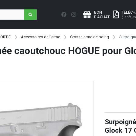
BON
TÉLÉC
D'ACHAT
(Tarifs, et
PORTIF
Accessoires de l'arme
Crosse arme de poing
Surpoign
ée caoutchouc HOGUE pour Glo
Surpoign
Glock 17 