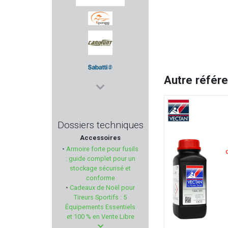
RADIAN WEAPONS
SPORTDOG
CANIHUNT
Autre référ
SABATTI
DLG TACTICAL
Dossiers techniques
Accessoires
DELORY BRUMARD
•
Armoire forte pour fusils
: guide complet pour un
RUBBER BALLS
stockage sécurisé et
conforme
•
Cadeaux de Noël pour
MOSSBERG
Tireurs Sportifs : 5
Équipements Essentiels
COMPANY ANIMALS'
et 100 % en Vente Libre