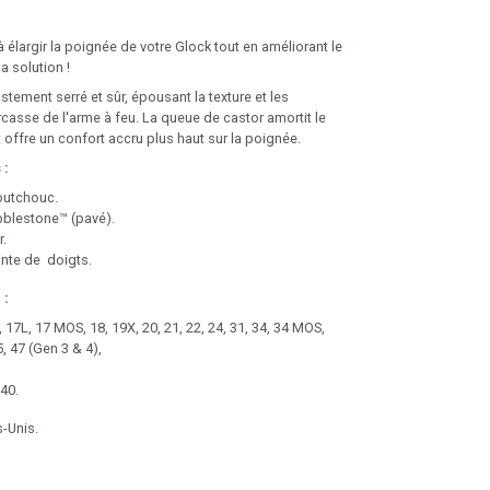
 élargir la poignée de votre Glock tout en améliorant le
a solution !
tement serré et sûr, épousant la texture et les
rcasse de l'arme à feu. La queue de castor amortit le
t offre un confort accru plus haut sur la poignée.
 :
outchouc.
bblestone™ (pavé).
r.
nte de doigts.
 :
, 17L, 17 MOS, 18, 19X, 20, 21, 22, 24, 31, 34, 34 MOS,
5, 47 (Gen 3 & 4),
40.
s-Unis.