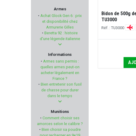
BALLEUROPE
Armes
Bidon de 500g 
•
Achat Glock Gen 6 : prix
TU3000
ARMENET
et disponibilité chez
Armurerie Gilles
Réf. : TU3000
•
Beretta 92 : histoire
MAVERICK
d'une légende italienne
Seasons
Informations
•
Armes sans permis :
AJO
PHASE 5
quelles armes peut-on
acheter légalement en
France ?
NYCO
•
Bien entretenir son fusil
de chasse pour durer
BUL ARMORY
dans le temps
SWAB-ITS - BORE-WHIPS
Munitions
•
Comment choisir ses
BOKER
amorces selon le calibre ?
•
Bien choisir sa poudre
pour recharger en 9×19