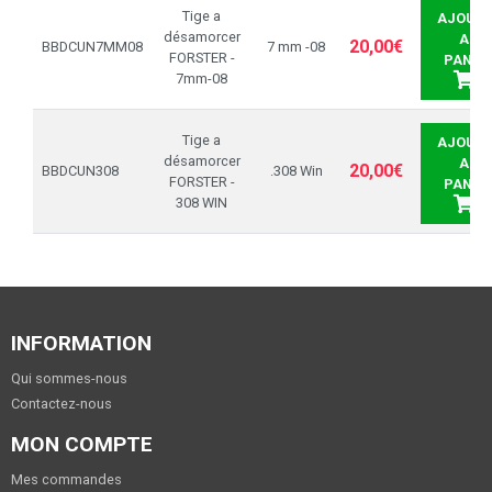
Tige a
AJOUTE
désamorcer
AU
20,00€
BBDCUN7MM08
7 mm -08
FORSTER -
PANIE
7mm-08
Tige a
AJOUTE
désamorcer
AU
20,00€
BBDCUN308
.308 Win
FORSTER -
PANIE
308 WIN
INFORMATION
Qui sommes-nous
Contactez-nous
MON COMPTE
Mes commandes