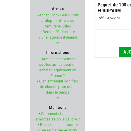
Paquet de 100 c
ZEISS
Armes
EUROP'ARM
•
Achat Glock Gen 6 : prix
Réf. : A52270
DORR
et disponibilité chez
Armurerie Gilles
•
Beretta 92 : histoire
TOZ
d'une légende italienne
ATS AMMUNITION
AJO
Informations
•
Armes sans permis :
DAVIDE PEDERSOLI & C.
quelles armes peut-on
acheter légalement en
France ?
FREYR & DEVIK
•
Bien entretenir son fusil
de chasse pour durer
WADIE
dans le temps
FLUNATEC
Munitions
•
Comment choisir ses
FN HERSTAL
amorces selon le calibre ?
•
Bien choisir sa poudre
pour recharger en 9×19