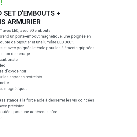
!
D SET D'EMBOUTS +
IS ARMURIER
™ avec LED, avec 90 embouts.
prend un porte-embout magnétique, une poignée en
oupie de bijoutier et une lumière LED 360°.
ist avec poignée latérale pour les éléments grippées
cision de serrage
lycarbonate
c led
ues d'oxyde noir
our les espaces restreints
 lunette
èces magnétiques
ant
ssistance à la force aide à desserrer les vis coincées
s avec précision
houtées pour une adhérence sûre
ue