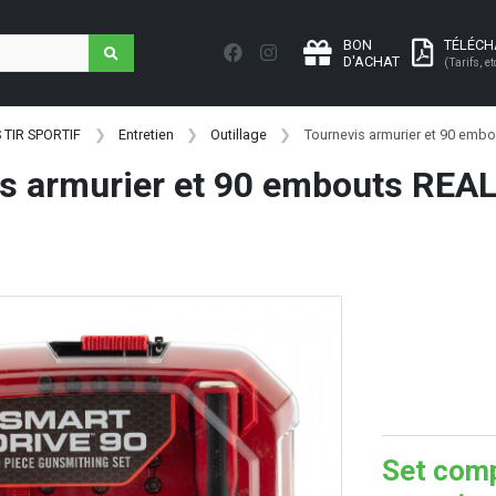
BON
TÉLÉC
D'ACHAT
(Tarifs, et
 TIR SPORTIF
Entretien
Outillage
Tournevis armurier et 90 embo
s armurier et 90 embouts REA
Set comp