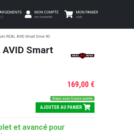
HARGEMENTS
MON COMPTE
MON PANIER
c.)
me connecter
vide
uts REAL AVID Smart Drive 90
L AVID Smart
169,00 €
Dispo sous 5 jours ouvrés
AJOUTER AU PANIER
let et avancé pour