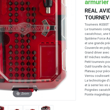
armurier 
REAL AVI
TOURNEV
Tournevis ASSIST 
Le tournevis com
caoutchouc, une t
Système Force Ass
et une grande pré
Couvercle en po
Grand driver ave
87 mèches revêt
Petit tournevis p
Outil tourelle de
Plateau pour pi
Verrou couliss
La technologie d'a
et à serrer les vi
Poignées caoutc
Zoom
Pointe magnétiq