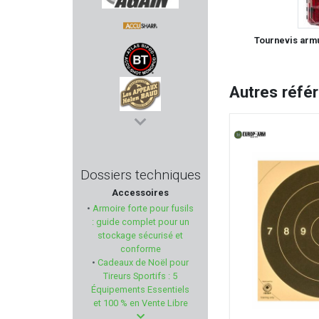
SHOOT AGAIN
Tournevis armu
ACCU SHARP
Autres réfé
ACCU-SHOT
HELEN BAUD
MARY ARM
Dossiers techniques
Accessoires
MIDWEST INDUSTRIES
•
Armoire forte pour fusils
: guide complet pour un
HOWA
stockage sécurisé et
conforme
•
Cadeaux de Noël pour
SWAB-ITS - BORE-WHIPS
Tireurs Sportifs : 5
Équipements Essentiels
WALKER'S
et 100 % en Vente Libre