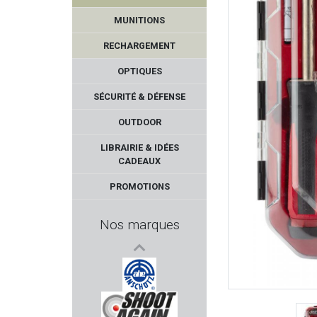
MUNITIONS
RECHARGEMENT
OPTIQUES
SÉCURITÉ & DÉFENSE
OUTDOOR
CUDEMAN
LIBRAIRIE & IDÉES
CADEAUX
SPORTDOG
PROMOTIONS
GEF
Nos marques
TOKAREV
KOWA
AHG - ANSCHUTZ