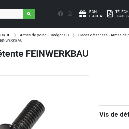
BON
TÉLÉC
D'ACHAT
(Tarifs, et
PORTIF
Armes de poing - Catégorie B
Pièces détachées - Armes de p
 FEINWERKBAU
détente FEINWERKBAU
Vis de d