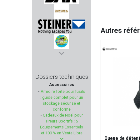
SAK
CLAWGEAR
Autres réfé
STEINER
PROFUSION PETFEED
MANUFACTURE PERRIN
Dossiers techniques
Accessoires
CCI
•
Armoire forte pour fusils
: guide complet pour un
KNOBLOCH
stockage sécurisé et
conforme
•
Cadeaux de Noël pour
FAB DEFENSE
Tireurs Sportifs : 5
Équipements Essentiels
NORICA
et 100 % en Vente Libre
Queue de déten