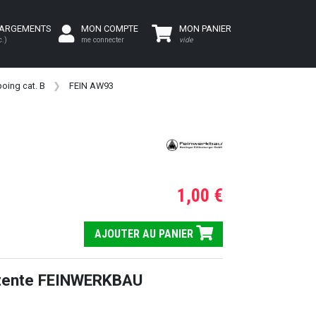
HARGEMENTS
MON COMPTE
MON PANIER
c.)
me connecter
vide
oing cat. B
FEIN AW93
1,00 €
AJOUTER AU PANIER
étente FEINWERKBAU