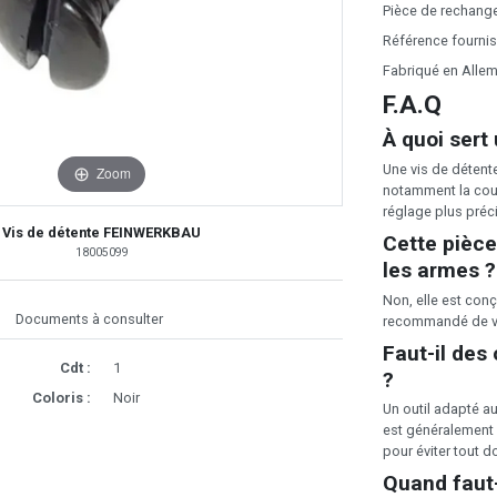
Pièce de rechange
Référence fourniss
Fabriqué en Alle
F.A.Q
À quoi sert
Une vis de détent
Zoom
notamment la cours
réglage plus préci
Vis de détente FEINWERKBAU
Cette pièce
18005099
les armes ?
Non, elle est con
Documents à consulter
recommandé de véri
Faut-il des 
Cdt :
1
?
Coloris :
Noir
Un outil adapté a
est généralement 
pour éviter tout
Quand faut-