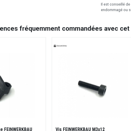
Il est conseillé d
endommagé ou si l
rences fréquemment commandées avec cet a
te FEINWERKBAU
Vis FEINWERKBAU M3x12