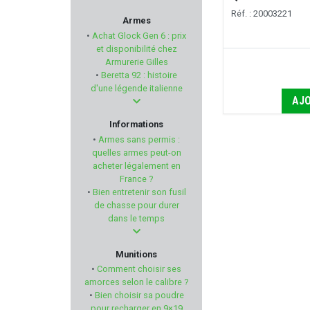
ALG DEFENSE
Réf. : 20003221
Armes
•
Achat Glock Gen 6 : prix
SPORTDOG
et disponibilité chez
Armurerie Gilles
•
Beretta 92 : histoire
MAGLITE
d'une légende italienne
AJO
SAVIOR EQUIPMENT
Informations
•
Armes sans permis :
TIPTON
quelles armes peut-on
acheter légalement en
France ?
MANURHIN
•
Bien entretenir son fusil
de chasse pour durer
BROWNING
dans le temps
SAPL
Munitions
•
Comment choisir ses
MAUSER
amorces selon le calibre ?
•
Bien choisir sa poudre
pour recharger en 9×19