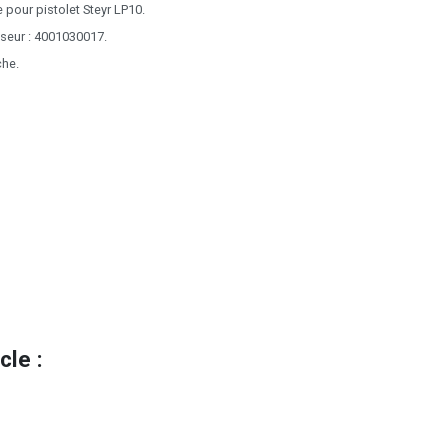
 pour pistolet Steyr LP10.
seur : 4001030017.
che.
le :