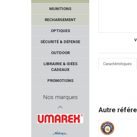
MUNITIONS
RECHARGEMENT
OPTIQUES
V
SÉCURITÉ & DÉFENSE
OUTDOOR
HENRY REPEATING ARMS
LIBRAIRIE & IDÉES
Caractéristiques
CADEAUX
KLEEN BORE
PROMOTIONS
DIAMONDBACK
Nos marques
NYCO
Autre référ
PPS
UMAREX