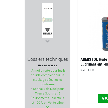
MAVERICK
SPEER
Sans marque GILLES
TRIVISA
CZ
Dossiers techniques
ARMISTOL Huile 
Lubrifiant anti-
Accessoires
DERYA
Réf. : HUB
•
Armoire forte pour fusils
: guide complet pour un
AGUILA
stockage sécurisé et
conforme
•
Cadeaux de Noël pour
FEDERAL
Tireurs Sportifs : 5
AJO
Équipements Essentiels
TANFOGLIO
et 100 % en Vente Libre