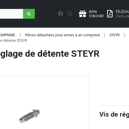
BON
TÉLÉC
D'ACHAT
(Tarifs, et
COMPRIME
Pièces détachées pour armes à air comprimé
STEYR
de détente STEYR
églage de détente STEYR
Vis de ré