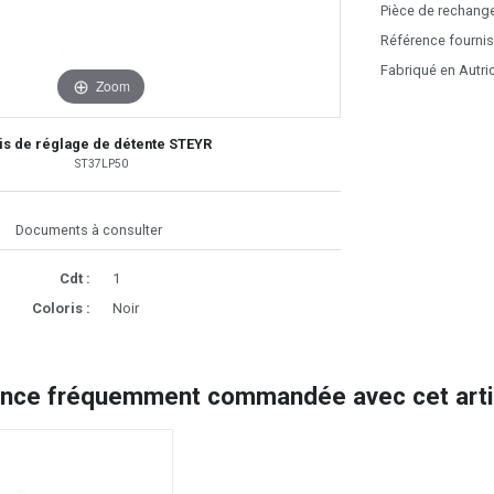
Pièce de rechange
Référence fournis
Fabriqué en Autri
Zoom
is de réglage de détente STEYR
ST37LP50
Documents à consulter
Cdt :
1
Coloris :
Noir
ence fréquemment commandée avec cet artic