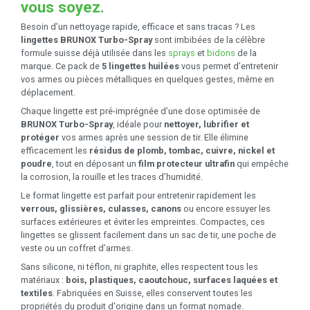
vous soyez.
Besoin d’un nettoyage rapide, efficace et sans tracas ? Les
lingettes BRUNOX Turbo-Spray
sont imbibées de la célèbre
formule suisse déjà utilisée dans les
sprays
et
bidons
de la
marque. Ce pack de
5 lingettes huilées
vous permet d’entretenir
vos armes ou pièces métalliques en quelques gestes, même en
déplacement.
Chaque lingette est pré-imprégnée d’une dose optimisée de
BRUNOX Turbo-Spray
, idéale pour
nettoyer, lubrifier et
protéger
vos armes après une session de tir. Elle élimine
efficacement les
résidus de plomb, tombac, cuivre, nickel et
poudre
, tout en déposant un
film protecteur ultrafin
qui empêche
la corrosion, la rouille et les traces d’humidité.
Le format lingette est parfait pour entretenir rapidement les
verrous, glissières, culasses, canons
ou encore essuyer les
surfaces extérieures et éviter les empreintes. Compactes, ces
lingettes se glissent facilement dans un sac de tir, une poche de
veste ou un coffret d’armes.
Sans silicone, ni téflon, ni graphite, elles respectent tous les
matériaux :
bois, plastiques, caoutchouc, surfaces laquées et
textiles
. Fabriquées en Suisse, elles conservent toutes les
propriétés du produit d'origine dans un format nomade.