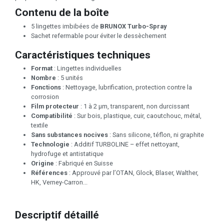
Contenu de la boîte
5 lingettes imbibées de
BRUNOX Turbo-Spray
Sachet refermable pour éviter le dessèchement
Caractéristiques techniques
Format
: Lingettes individuelles
Nombre
: 5 unités
Fonctions
: Nettoyage, lubrification, protection contre la
corrosion
Film protecteur
: 1 à 2 µm, transparent, non durcissant
Compatibilité
: Sur bois, plastique, cuir, caoutchouc, métal,
textile
Sans substances nocives
: Sans silicone, téflon, ni graphite
Technologie
: Additif TURBOLINE – effet nettoyant,
hydrofuge et antistatique
Origine
: Fabriqué en Suisse
Références
: Approuvé par l’OTAN, Glock, Blaser, Walther,
HK, Verney-Carron...
Descriptif détaillé