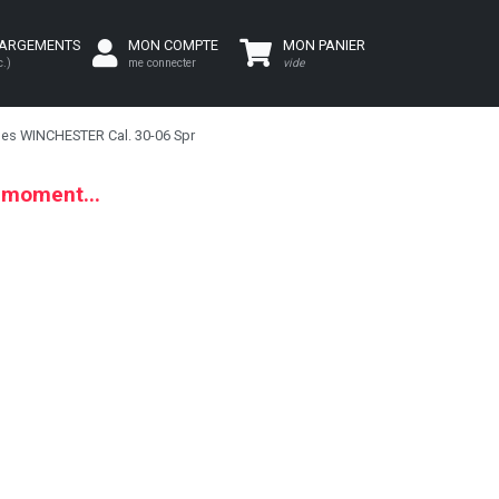
HARGEMENTS
MON COMPTE
MON PANIER
c.)
me connecter
vide
ides WINCHESTER Cal. 30-06 Spr
e moment...