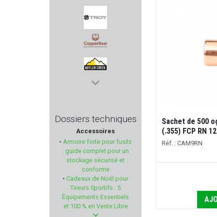
NOSLER
TROY INDUSTRIES
COPPERBEAR
BUTLER CREEK
FOB
Dossiers techniques
Sachet de 500 
(.355) FCP RN 12
Accessoires
STEPLAND
•
Armoire forte pour fusils
Réf. : CAM9RN
: guide complet pour un
XS SIGHTS
stockage sécurisé et
conforme
•
Cadeaux de Noël pour
BO MANUFACTURE
Tireurs Sportifs : 5
Équipements Essentiels
AJO
LAPUA
et 100 % en Vente Libre