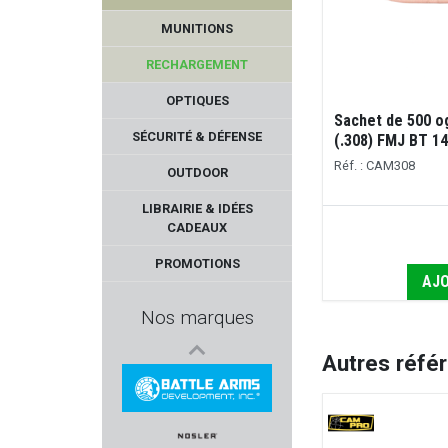
MUNITIONS
RECHARGEMENT
OPTIQUES
Sachet de 500 o
SÉCURITÉ & DÉFENSE
(.308) FMJ BT 14
Réf. : CAM308
OUTDOOR
NIKON
LIBRAIRIE & IDÉES
CADEAUX
MEGALINE
PROMOTIONS
AJO
THERMOPAD
Nos marques
ZEV
Autres réfé
BUL ARMORY
BATTLE ARMS