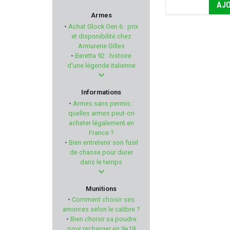
AJO
PREDATOR
Armes
•
Achat Glock Gen 6 : prix
NEXTORCH
et disponibilité chez
Armurerie Gilles
•
Beretta 92 : histoire
COLT
d'une légende italienne
ANSCHÜTZ
Informations
•
Armes sans permis :
TREELAND
quelles armes peut-on
acheter légalement en
France ?
HELEN BAUD
•
Bien entretenir son fusil
de chasse pour durer
LENSOLUX
dans le temps
NUPROL
Munitions
•
Comment choisir ses
SOMLYS
amorces selon le calibre ?
•
Bien choisir sa poudre
pour recharger en 9×19