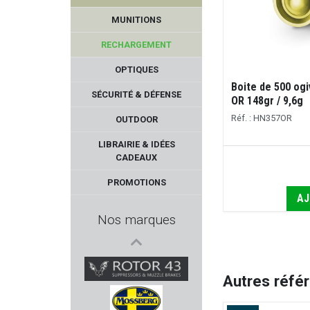
MUNITIONS
RECHARGEMENT
OPTIQUES
Boite de 500 og
SÉCURITÉ & DÉFENSE
OR 148gr / 9,6g
Réf. : HN357OR
OUTDOOR
REVOTAC
LIBRAIRIE & IDÉES
CADEAUX
KUSTERMANN
PROMOTIONS
AJ
PARA ORDNANCE
Nos marques
PPS
ROME
Autres réfé
ROTOR43