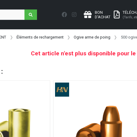
BON
TÉLÉC
D'ACHAT
(Tarifs, et
ENT
Éléments de rechargement
Ogive arme de poing
500 ogive
Cet article n'est plus disponible pour l
 :