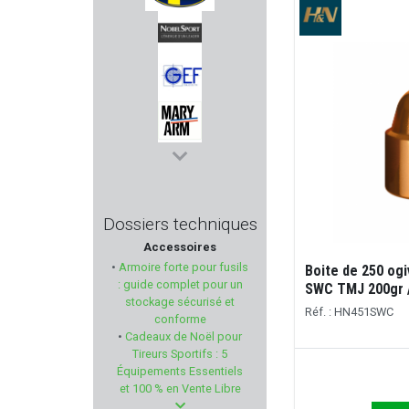
MOSSBERG
NOBEL SPORT
GEF
MARY ARM
NYCO
Dossiers techniques
Accessoires
BILSOM TECHNOLOGY
•
Armoire forte pour fusils
Boite de 250 ogi
: guide complet pour un
SWC TMJ 200gr 
TRIJICON
stockage sécurisé et
Réf. : HN451SWC
conforme
•
Cadeaux de Noël pour
ZAMBERLAN
Tireurs Sportifs : 5
Équipements Essentiels
SAK
et 100 % en Vente Libre