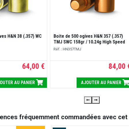
ives H&N 38 (.357) WC
Boite de 500 ogives H&N 357 (.357)
TMJ SWC 158gr / 10.24g High Speed
Réf. : HN357TMJ
64,00 €
84,00 
OUTER AU PANIER
AJOUTER AU PANIER
rences fréquemment commandées avec cet a