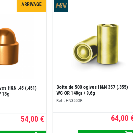
ARRIVAGE
Boite de 500 ogives H&N 357 (.355)
ves H&N .45 (.451)
WC OR 148gr / 9,6g
/ 13g
Réf. : HN355OR
64,00 
54,00 €