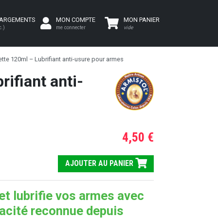
HARGEMENTS
MON COMPTE
MON PANIER
c.)
me connecter
vide
tte 120ml – Lubrifiant anti-usure pour armes
ifiant anti-
4,50 €
AJOUTER AU PANIER
et lubrifie vos armes avec
cacité reconnue depuis