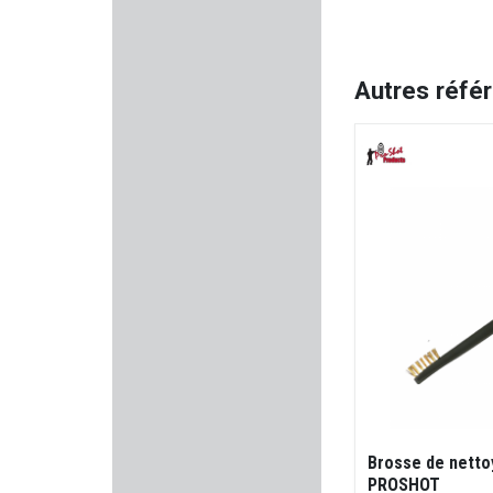
TETRA GUN
ALPEN OPTICS
Autres réfé
HOGUE
Kalashnikov
COLT
VIHTA VUORI
NORMA
BUL ARMORY
HEXA IMPACT
Brosse de netto
PROSHOT