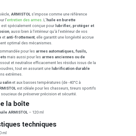
siècle,
ARMISTOL
s’impose comme une référence
ur l’
entretien des armes
. L’
huile en burette
l
est spécialement conçue pour
lubrifier, protéger et
osion
, aussi bien à l’intérieur qu’à l’extérieur de vos
e
et
anti-frottement
, elle garantit une longévité accrue
ment optimal des mécanismes.
recommandée pour les
armes automatiques, fusils,
lets
mais aussi pour les
armes anciennes ou de
dissout et neutralise efficacement les résidus issus de la
oudres, tout en assurant une
lubrification durable
ns extrêmes.
u salin
et aux basses températures (de -40°C à
ARMISTOL
est idéale pour les chasseurs, tireurs sportifs
 soucieux de préserver précision et sécurité.
e la boîte
huile ARMISTOL
– 120 ml
stiques techniques
0 ml