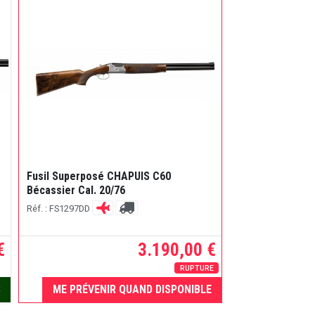
Fusil Fair Supe
Fusil Superposé CHAPUIS C60
Éjecteur - Épreu
Bécassier Cal. 20/76
cal.12/76
Réf. : FS1297DD
Réf. : DC0812CIX
€
3.190,00 €
à par
RUPTURE
S
ME PRÉVENIR QUAND DISPONIBLE
V