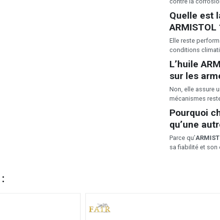
contre la corrosio
Quelle est l
ARMISTOL
Elle reste perform
conditions climat
L’
huile AR
sur les arm
Non, elle assure u
mécanismes resten
Pourquoi cho
qu’une aut
Parce qu’
ARMIST
sa fiabilité et son
 :