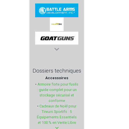
INFORCE
BATTLE ARMS
HUGTEK
GOAT GUNS
CAMO FORM
Dossiers techniques
Accessoires
ESP
•
Armoire forte pour fusils
: guide complet pour un
PARA ORDNANCE
stockage sécurisé et
conforme
•
Cadeaux de Noël pour
TAURUS
Tireurs Sportifs : 5
Équipements Essentiels
H & N SPORT
et 100 % en Vente Libre