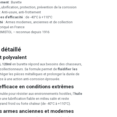
ement
: Burette
 Lubrification, protection, prévention de la corrosion
: Anti-usure, anti-frottement
s d’efficacité
: de -40°C à +110°C
té
: Armes modernes, anciennes et de collection
briqué en France
RMISTOL – reconnue depuis 1916
 détaillé
t polyvalent
L 120ml
en burette répond aux besoins des chasseurs,
t collectionneurs. Sa formule permet de
fluidifier les
otéger les pièces métalliques et prolonger la durée de
ce à une action anti-corrosion éprouvée.
efficace en conditions extrêmes
ulée pour résister aux environnements hostiles, l’
huile
une lubrification fiable en milieu salin et reste
rand froid ou forte chaleur (de -40°C à +110°C).
s armes anciennes et modernes