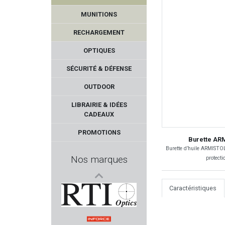
MUNITIONS
RECHARGEMENT
OPTIQUES
SÉCURITÉ & DÉFENSE
OUTDOOR
KHAN ARMS
LIBRAIRIE & IDÉES
CADEAUX
Armurerie GILLES
PROMOTIONS
Burette ARM
NIKON
Burette d’huile ARMISTOL 
Nos marques
protecti
KRISS
Caractéristiques
PREDATOR
RTI Optics