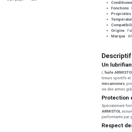
Conditionn
Fonctions
:
Propriétés
Température
Compatibili
Origine
: Fa
Marque
: A
Descriptif
Un lubrifian
L’
huile ARMISTO
tireurs sportifs e
mécanismes
, pr
vie des armes grâ
Protection 
Spécialement form
ARMISTOL
assure 
performante par g
Respect de