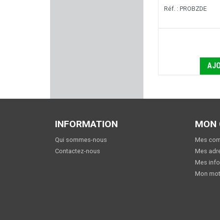
ARMENET
Réf. : PROBZDE
CCI
ARMANOV
AJO
BARNETT
SPEER
ELLE DEFENDER
INFORMATION
MON
Qui sommes-nous
Mes co
BRUGGER & THOMET
Contactez-nous
Mes adr
Mes info
UTAS DEFENSE
Mon mot
PELTOR 3M
MPF