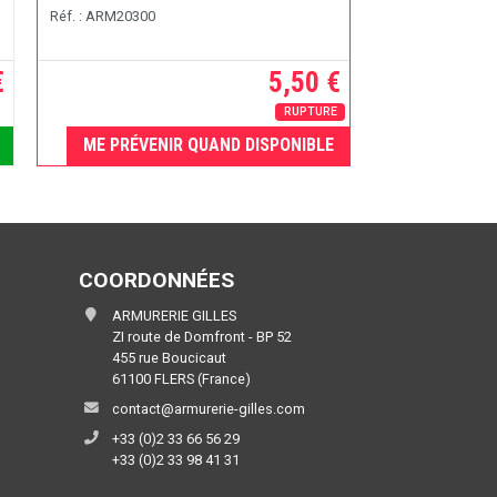
Réf. : ARM20300
€
5,50 €
RUPTURE
ME PRÉVENIR QUAND DISPONIBLE
COORDONNÉES
ARMURERIE GILLES
ZI route de Domfront - BP 52
455 rue Boucicaut
61100 FLERS (France)
contact@armurerie-gilles.com
+33 (0)2 33 66 56 29
+33 (0)2 33 98 41 31