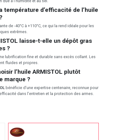
n due à l’humidité et au sel.
a température d’efficacité de l’
huile
?
ante de -40°C à +110°C, ce qui la rend idéale pour les
iques extrêmes.
MISTOL
laisse-t-elle un dépôt gras
es ?
ne lubrification fine et durable sans excès collant. Les
t fluides et propres.
isir l’
huile ARMISTOL
plutôt
re marque ?
OL
bénéficie d’une expertise centenaire, reconnue pour
 efficacité dans l’entretien et la protection des armes.