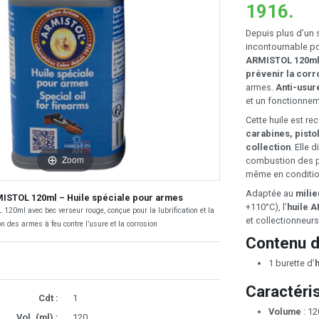
1916.
Depuis plus d’un 
incontournable po
ARMISTOL 120m
prévenir la corr
armes.
Anti-usur
et un fonctionne
Cette huile est 
carabines, pisto
collection
. Elle 
Zoom
combustion des p
même en conditio
Adaptée au
milie
ISTOL 120ml – Huile spéciale pour armes
+110°C), l’
huile 
120ml avec bec verseur rouge, conçue pour la lubrification et la
et collectionneurs
on des armes à feu contre l’usure et la corrosion
Contenu d
1 burette d’
Caractéri
Cdt :
1
Volume
: 12
Vol. (ml) :
120