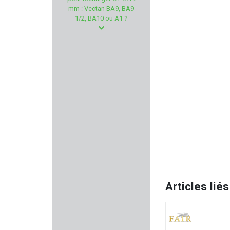
FEDERAL
mm : Vectan BA9, BA9
1/2, BA10 ou A1 ?
BREAK FREE
ZAMBERLAN
NUPROL
AGUILA
CALDWELL
BORNER
BETTINSOLI
Articles liés
XS SIGHTS
BASCHIERI & PELLAGRI