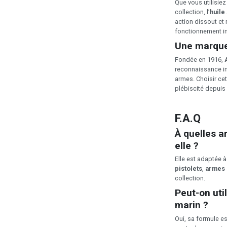
Que vous utilisie
collection, l’
huil
action dissout et
fonctionnement i
Une marque
Fondée en 1916,
reconnaissance in
armes. Choisir cet
plébiscité depuis 
F.A.Q
À quelles a
elle ?
Elle est adaptée à
pistolets
,
armes 
collection.
Peut-on util
marin ?
Oui, sa formule e