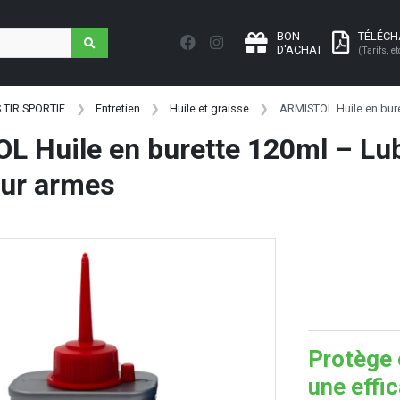
BON
TÉLÉC
D'ACHAT
(Tarifs, et
 TIR SPORTIF
Entretien
Huile et graisse
ARMISTOL Huile en bure
 Huile en burette 120ml – Lubr
our armes
Protège 
une effi