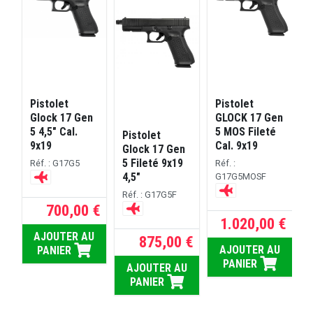
Pistolet
Pistolet
n
Glock 17 Gen
GLOCK 17 Gen
5 4,5" Cal.
5 MOS Fileté
Pistolet
R
9x19
Cal. 9x19
Glock 17 Gen
5 Fileté 9x19
Réf. : G17G5
Réf. :
4,5"
G17G5MOSF
Réf. : G17G5F
700,00 €
1.020,00 €
A
AJOUTER AU
875,00 €
AJOUTER AU
PANIER
A
PANIER
AJOUTER AU
PANIER
 €