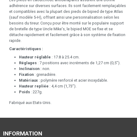
adhérence sur diverses surfaces. Ils sont facilement remplaçables
et compatibles avec la plupart des pieds de bipied de type Atlas
(sauf modèle 5-H), offrant ainsi une personnalisation selon les
besoins du tireur. Conçu pour être monté sur le populaire support
de bretelle de type Uncle Mike's, le bipied MOE se fixe et se
détache rapidement et facilement grâce à son système de fixation
rapide.
Caractéristiques :
Hauteur réglable
: 17.8 à 25.4 cm.
Réglages
: 7 positions avec incréments de 1,27 cm (0,5").
Inclinaison :
non.
Fixation
: grenadière.
Matériaux
: polymère renforcé et acier inoxydable.
Hauteur repliée
: 4,4 cm (1,73").
Poids
: 227g.
Fabriqué aux Etats-Unis.
INFORMATION