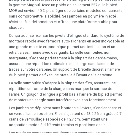
la gamme Magpul. Avec un poids de seulement 227 g, le bipied
MOE est environ 40 % plus léger que certains modèles concurrents,
sans compromettre la solidité. Ses jambes en polymère injecté
résistent à la déformation et offrent une plateforme stable pour
chaque tir.
Conçu pour se fixer sur les pivots d’élingue standard, le système de
montage rapide avec fermoirs auto-alignants en acier inoxydable et
une grande molette ergonomique permet une installation et un
retrait aisés, même avec des gants. La selle surmoulée, non
marquante, s'adapte parfaitement à la plupart des garde-mains,
assurant une répartition optimale de la charge sans laisser de
traces sur votre carabine. Un support de bretelle discret à l'arrière
du bipied permet de fixer une bretelle à l'avant de la carabine.
La selle surmoulée s’adapte à la plupart des fûts, assurant une
répartition uniforme de la charge sans marquer la surface de
l’arme. Un goujon d’élingue à profil bas à l’arrière du bipied permet
de monter une sangle sans interférer avec son fonctionnement.
Les jambes se déploient sans boutons ni leviers, s’enclenchant et
se verrouillant en position. Elles s’ajustent de 13 à 26 cm grâce à 7
crans de verrouillage espacés de 1,27 cm, permettant une
adaptation rapide à différents terrains et positions de tir.
Les pieds en caoutchouc antidérapants assurent une bonne