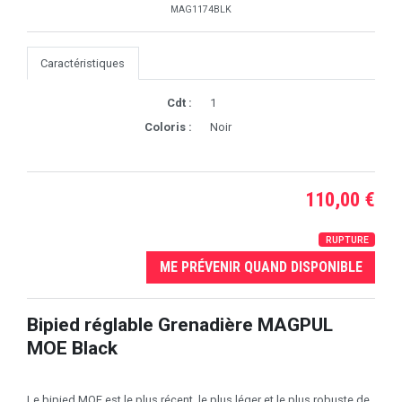
MAG1174BLK
Caractéristiques
Cdt :
1
Coloris :
Noir
110,00 €
RUPTURE
ME PRÉVENIR QUAND DISPONIBLE
Bipied réglable Grenadière MAGPUL
MOE Black
Le bipied MOE est le plus récent, le plus léger et le plus robuste de