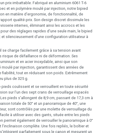
 un prix imbattable. Fabriqué en aluminium 6061 T-6
pec et en polymère moulé par injection, notre bipied
tion en matière d'ergonomie, de fonctionnalité, de
apport qualité-prix. Son design discret dissimule les
isserie internes, éliminant ainsi les accrocs et les
pour des réglages rapides d'une seule main, le bipied
et silencieusement d'une configuration utilisateur à
, il se charge facilement grâce à sa tension avant
ns risque de défaillance ni de déformation. Ses
minium et en acier inoxydable, ainsi que son
 moulé par injection, garantissent des années de
 fiabilité, tout en réduisant son poids. Extrêmement
peu plus de 325 g.
pieds coulissent et se verrouillent en toute sécurité
sion sur l'un des sept crans de verrouillage espacés
Les pieds s'allongent de 8,9 cm, passant de 17,3 cm à
inaison totale de 50° et un panoramique de 40°, une
teur, sont contrôlés par une molette de verrouillage du
facile à utiliser avec des gants, située entre les pieds
n permet également de verrouiller le panoramique à 0°
 l'inclinaison complète. Une fois repliés, le boîtier et
s s'intègrent parfaitement sous le canon et mesurent un