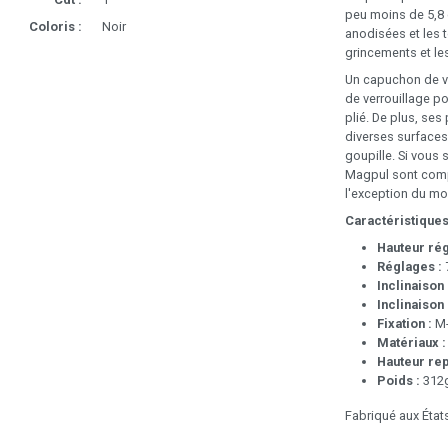
peu moins de 5,8 
Coloris :
Noir
anodisées et les 
grincements et les
Un capuchon de ve
de verrouillage po
plié. De plus, se
diverses surfaces 
goupille. Si vous
Magpul sont compa
l'exception du mo
Caractéristiques
Hauteur rég
Réglages :
7
Inclinaison 
Inclinaison
Fixation :
M-
Matériaux :
Hauteur rep
Poids :
312g
Fabriqué aux État