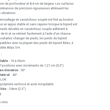
cm de profondeur et 8,4 cm de largeur. Les surfaces
tolérances de précision rigoureuses atténuent les
 vibrations.
rrouillage en caoutchouc souple est fixé au bouton
ur un appui stable et sans rayures lorsque le bipied est
s pieds décalés en caoutchouc souple adhèrent à
de tir et se retirent facilement à l'aide d'un chasse-
 souhaitez changer de pieds, les pieds du bipied
tibles avec la plupart des pieds de bipied Atlas, à
dèle Atlas 5-H.
 :
lable :
16 à 26cm.
 positions avec incréments de 1,27 cm (0,5").
en élévation :
50°.
 latéral
: 40°.
LOK.
polymère renforcé et acier inoxydable.
liée :
5.8cm (2.3").
.
s-Unis.