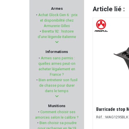
GUARDIAN ANGEL
Article lié :
Armes
•
Achat Glock Gen 6 : prix
CMMG
et disponibilité chez
Armurerie Gilles
•
Beretta 92 : histoire
FLUNATEC
d'une légende italienne
ELEY
Informations
•
Armes sans permis :
RED DINGO
quelles armes peut-on
acheter légalement en
France ?
ANSCHÜTZ
•
Bien entretenir son fusil
de chasse pour durer
TUNET
dans le temps
LYMAN PRODUCTS
Munitions
Barricade stop
•
Comment choisir ses
LOVERGREEN
Réf. : MAG1295BL
amorces selon le calibre ?
•
Bien choisir sa poudre
pour recharger en 9×19