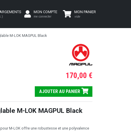
HARGEMENTS
MON COMPTE
MON PANIER
c.)
me connecter
vide
glable M-LOK MAGPUL Black
170,00 €
AJOUTER AU PANIER
glable M-LOK MAGPUL Black
 pour M-LOK offre une robustesse et une polyvalence