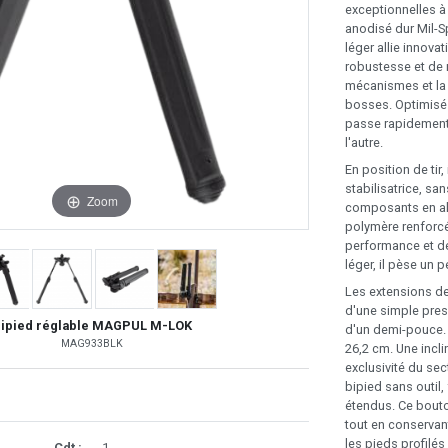
exceptionnelles à
anodisé dur Mil-S
léger allie innova
robustesse et de r
mécanismes et la v
bosses. Optimisé 
passe rapidement 
l'autre.
En position de tir
stabilisatrice, sa
Zoom
composants en alu
polymère renforcé
performance et de
léger, il pèse un 
Les extensions de 
d'une simple pres
ipied réglable MAGPUL M-LOK
d'un demi-pouce. 
MAG933BLK
26,2 cm. Une incl
exclusivité du sec
bipied sans outil, 
étendus. Ce bouto
tout en conservant
les pieds profilé
Cdt :
1