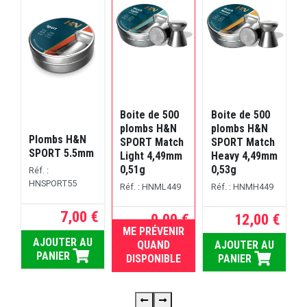
Boite de 500
Boite de 500
C
plombs H&N
plombs H&N
Plombs H&N
SPORT Match
SPORT Match
T
SPORT 5.5mm
Light 4,49mm
Heavy 4,49mm
0,51g
0,53g
Réf. :
R
HNSPORT55
Réf. : HNML449
Réf. : HNMH449
7,00 €
9,00 €
12,00 €
ME PRÉVENIR
RUPTURE
AJOUTER AU
QUAND
AJOUTER AU
PANIER
DISPONIBLE
PANIER