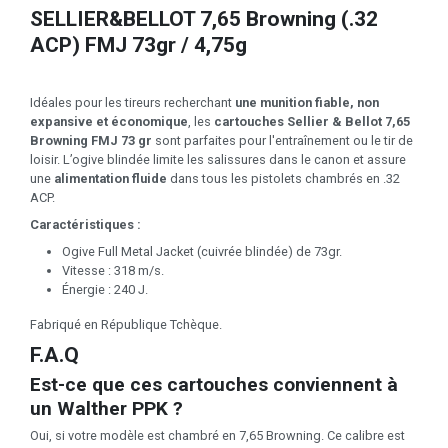
SELLIER&BELLOT 7,65 Browning (.32
ACP) FMJ 73gr / 4,75g
Idéales pour les tireurs recherchant
une munition fiable, non
expansive et économique
, les
cartouches Sellier & Bellot 7,65
Browning FMJ 73 gr
sont parfaites pour l'entraînement ou le tir de
loisir. L’ogive blindée limite les salissures dans le canon et assure
une
alimentation fluide
dans tous les pistolets chambrés en .32
ACP.
Caractéristiques :
Ogive Full Metal Jacket (cuivrée blindée) de 73gr.
Vitesse : 318 m/s.
Énergie : 240 J.
Fabriqué en République Tchèque.
F.A.Q
Est-ce que ces cartouches conviennent à
un Walther PPK ?
Oui, si votre modèle est chambré en 7,65 Browning. Ce calibre est