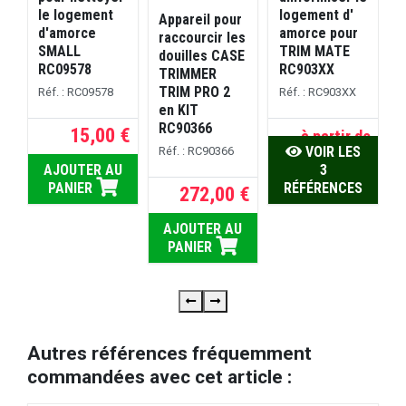
le logement
logement d'
n
Appareil pour
d'amorce
amorce pour
raccourcir les
SMALL
TRIM MATE
douilles CASE
RC09578
RC903XX
TRIMMER
TRIM PRO 2
Réf. : RC09578
Réf. : RC903XX
R
en KIT
RC90366
15,00 €
à partir de
VOIR LES
Réf. : RC90366
51,00 €
AJOUTER AU
3
PANIER
RÉFÉRENCES
272,00 €
AJOUTER AU
PANIER
Autres références fréquemment
commandées avec cet article :