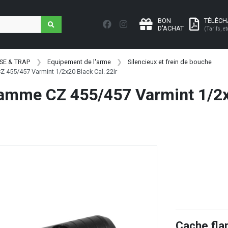
BON
TÉLÉC
D'ACHAT
(Tarifs, et
SE & TRAP
Equipement de l'arme
Silencieux et frein de bouche
 455/457 Varmint 1/2x20 Black Cal. 22lr
amme CZ 455/457 Varmint 1/2x
Cache fl