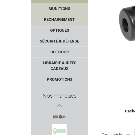
MUNITIONS
RECHARGEMENT
OPTIQUES
SÉCURITÉ & DÉFENSE
OUTDOOR
HOPPES
LIBRAIRIE & IDÉES
CADEAUX
RTI Optics
PROMOTIONS
Num'Axes
Nos marques
JSB MATCH
Cache
FEDERAL
BLACK OPS
Caractéristiques