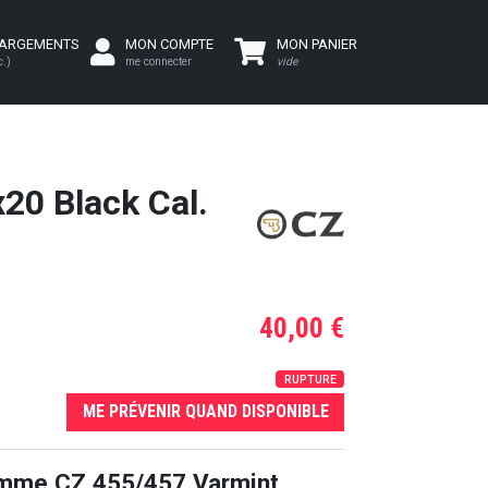
HARGEMENTS
MON COMPTE
MON PANIER
c.)
me connecter
vide
20 Black Cal.
40,00 €
RUPTURE
ME PRÉVENIR QUAND DISPONIBLE
amme CZ 455/457 Varmint