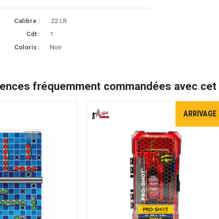
Calibre :
.22 LR
Cdt :
1
Coloris :
Noir
rences fréquemment commandées avec cet a
ARRIVAGE