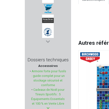
Sans marque GILLES
PIEXON
NOBEL SPORT
Autres réfé
COMPANY ANIMALS'
BROWNELLS
Dossiers techniques
Accessoires
FRANCHI
•
Armoire forte pour fusils
: guide complet pour un
DLG TACTICAL
stockage sécurisé et
conforme
•
Cadeaux de Noël pour
MANUFACTURE PERRIN
Tireurs Sportifs : 5
Équipements Essentiels
MORAKNIV
et 100 % en Vente Libre