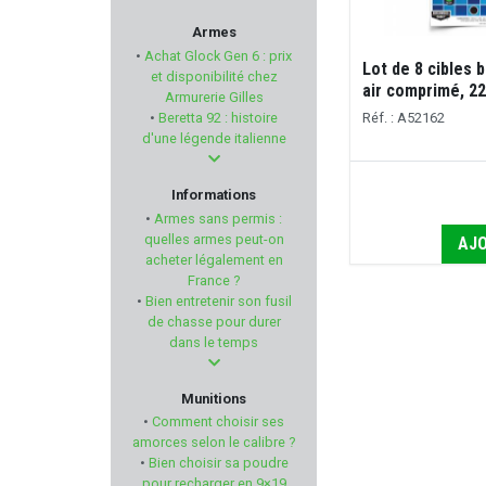
HAUSKEN
Armes
•
Achat Glock Gen 6 : prix
Lot de 8 cibles b
VEGA HOLSTER
et disponibilité chez
air comprimé, 22
Armurerie Gilles
Réf. : A52162
•
Beretta 92 : histoire
AIMPOINT
d'une légende italienne
EASY PASTERS
Informations
•
Armes sans permis :
DENIX
quelles armes peut-on
AJO
acheter légalement en
France ?
LEGACY ARMAMENT
•
Bien entretenir son fusil
de chasse pour durer
Ligne Verney-Carron
dans le temps
AMEND2
Munitions
•
Comment choisir ses
BREAK FREE
amorces selon le calibre ?
•
Bien choisir sa poudre
pour recharger en 9×19