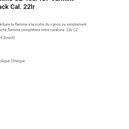
ck Cal. 22lr
réduire la flamme à la sortie du canon ou simplement
cache flamme complétera votre carabine .22lr CZ.
t (lourd).
blique Tchèque.