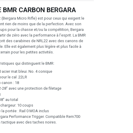
E BMR CARBON BERGARA
ergara Micro Rifle) est pour ceux qui exigent le
ent rien de moins que de la perfection. Avec son
ups pour la chasse et/ou la compétition, Bergara
rtir de zéro avec la performance à l’esprit. La BMR
sprit des carabines de NRL22 avec des canons de
 Elle est également plus légère et plus facile à
terrain pour les petites activités.
istiques qui distinguent le BMR:
 acier mat bleui. No. 4 conique
 pour le cal .22LR
 canon : 18
2-28’’ avec une protection de filetage
g
8’’ au total
 chargeur: 10 coups
la portée : Rail 0 MOA inclus
ergara Performance Trigger. Compatible Rem700
s tactique avec des taches noires.