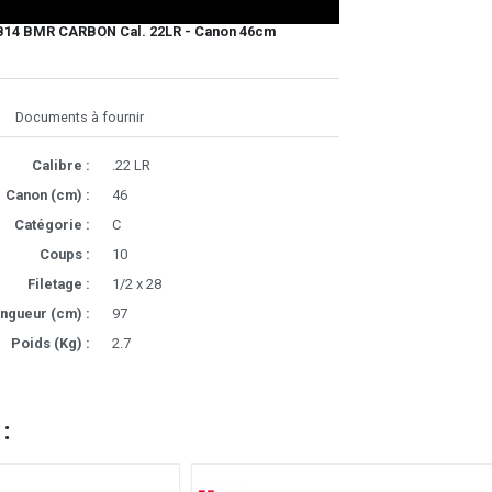
14 BMR CARBON Cal. 22LR - Canon 46cm
Documents à fournir
Calibre :
.22 LR
Canon (cm) :
46
Catégorie :
C
Coups :
10
Filetage :
1/2 x 28
ngueur (cm) :
97
Poids (Kg) :
2.7
 :