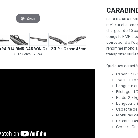
CARABIN
Zoom
La BERGARA BMR (B
meilleur et attend
chargeur de 10 co
conçu le BMR à pa
correspond à l’e
renommé mondiale.
ARA B14 BMR CARBON Cal. 22LR - Canon 46cm
transporter sur le 
BB14BMR22LRL46C
Quelques caractér
Canon : 4140
Twist : 1:16
Longueur du
Filetage : 1/
Poids :2,7 k
Longueur : 3
Capacité de
Montures de 
Détente : B
Crosse : Gri