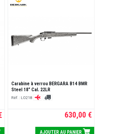
Carabine à verrou BERGARA B14 BMR
Carabine BERG
Steel 18" Cal. 22LR
CARBON Cal. 22
Réf. : LO218
Réf. : BR14222LR
630,00 €
€
AJOUTER AU PANIER
ME PRÉVEN