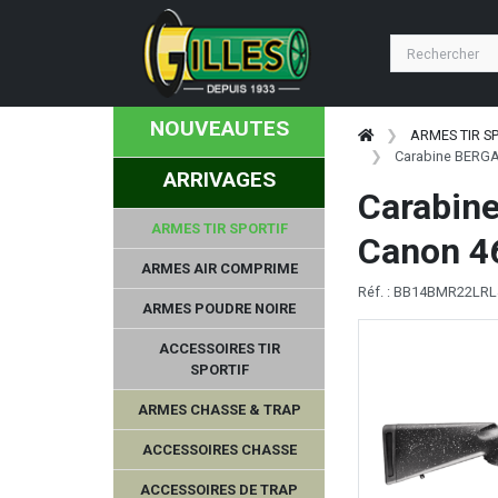
TASCO
KOWA
NOUVEAUTES
Seasons
ARMES TIR S
Carabine BERG
ARRIVAGES
DPM SYSTEMS
Carabin
ARMES TIR SPORTIF
MIDLAND
Canon 
ARMES AIR COMPRIME
AKAH
Réf. : BB14BMR22LR
ARMES POUDRE NOIRE
PROHANDS
ACCESSOIRES TIR
SPORTIF
SOMLYS
ARMES CHASSE & TRAP
MAGNUM RESEARCH
ACCESSOIRES CHASSE
ACCESSOIRES DE TRAP