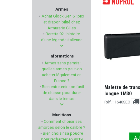
ARMA ZEKA
Armes
•
Achat Glock Gen 6 : prix
ANSCHÜTZ
et disponibilité chez
Armurerie Gilles
•
Beretta 92 : histoire
SIG SAUER
d'une légende italienne
KRISS
Informations
•
Armes sans permis :
HERBERTZ
quelles armes peut-on
acheter légalement en
France ?
ALG DEFENSE
•
Bien entretenir son fusil
Malette de tran
Chargeur 10 coups BERGARA BMR Cal.
de chasse pour durer
longue 1M30
22lr
HAUSKEN
dans le temps
Réf. : 1640SEC
Réf. : RE33029L
SAUER
Munitions
€
28,00 €
•
Comment choisir ses
CAMO FORM
amorces selon le calibre ?
•
Bien choisir sa poudre
AJ
AJOUTER AU PANIER
pour recharger en 9×19