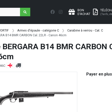
BON
TÉLÉC
D'ACHAT
(Tarifs, et
PORTIF
Armes d'épaule - catégorie C
Carabine à verrou - Cat. C
ARA B14 BMR CARBON Cal. 22LR - Canon 46cm
e BERGARA B14 BMR CARBON Ca
46cm
L46C
Payer en plus