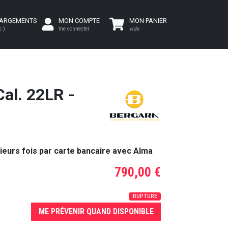
HARGEMENTS
MON COMPTE
MON PANIER
c.)
me connecter
vide
l. 22LR -
ieurs fois par carte bancaire avec Alma
790,00 €
RUPTURE
ME PRÉVENIR QUAND DISPONIBLE