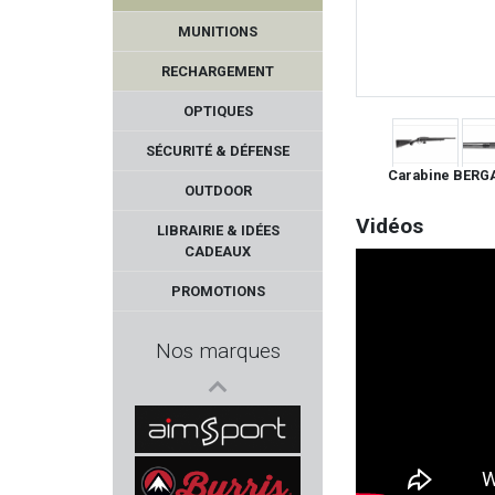
BP MAKER
MUNITIONS
BALLISTOL
RECHARGEMENT
BERGARA
OPTIQUES
SÉCURITÉ & DÉFENSE
AERO PRECISION
Carabine BERG
OUTDOOR
STEYR MANNLICHER
Vidéos
LIBRAIRIE & IDÉES
CADEAUX
PARKER HALE
PROMOTIONS
FLUNATEC
Nos marques
DAVIDE PEDERSOLI & C.
NORMA
AIMPSORT