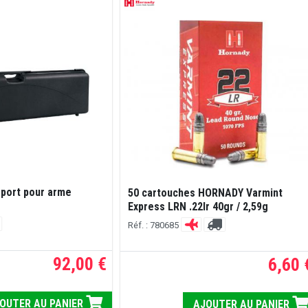
sport pour arme
50 cartouches HORNADY Varmint
Express LRN .22lr 40gr / 2,59g
Réf. : 780685
92,00 €
6,60 
OUTER AU PANIER
AJOUTER AU PANIER