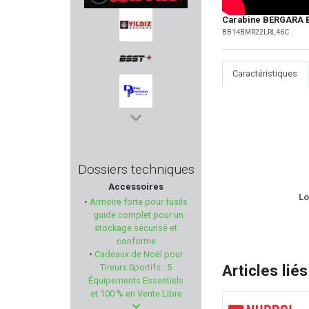
Carabine BERGARA B
BURRIS
BB14BMR22LRL46C
YILDIZ
Caractéristiques
BSST
DILLON PRECISION
AHG - ANSCHUTZ
Dossiers techniques
Accessoires
VITEX
Lo
•
Armoire forte pour fusils
: guide complet pour un
GRS
stockage sécurisé et
conforme
•
Cadeaux de Noël pour
NRA-FUD
Articles liés
Tireurs Sportifs : 5
Équipements Essentiels
TISAS
et 100 % en Vente Libre