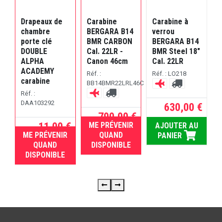
Drapeaux de
Carabine
Carabine à
C
e
chambre
BERGARA B14
verrou
porte clé
BMR CARBON
BERGARA B14
DOUBLE
Cal. 22LR -
BMR Steel 18"
S
ALPHA
Canon 46cm
Cal. 22LR
ACADEMY
Réf. :
Réf. : LO218
R
carabine
BB14BMR22LRL46C
B
 €
Réf. :
R
RE
DAA103292
630,00 €
790,00 €
11,00 €
ME PRÉVENIR
AJOUTER AU
RUPTURE
ME PRÉVENIR
QUAND
PANIER
RUPTURE
QUAND
DISPONIBLE
DISPONIBLE