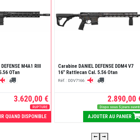
 DEFENSE M4A1 RIII
Carabine DANIEL DEFENSE DDM4 V7
 5.56 OTan
16" Rattlecan Cal. 5.56 Otan
Réf. : DDV7166
3.620,00 €
2.890,00 
RUPTURE
Dispo sous 5 jours ouvré
IR QUAND DISPONIBLE
AJOUTER AU PANIER