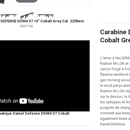
 DEFENSE DDM4 V7 16" Cobalt Grey Cal. 223Rem
DDV7165
Carabine
Cobalt Gr
L'arme à feu DDM4
fixation M-LOK et 
canon forgé à fro
flamme amélioré D
gaz mi-long assure
le recul perçu ain
fixation M-LOK rép
sur le dessus, la
les optiques et le
poignée de charg
convient aux tire
matique Daniel Defense DDM4 V7 Cobalt
également livrée 
Daniel Defense.