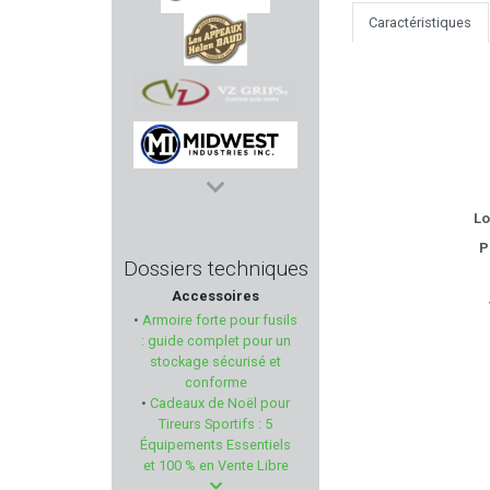
Caractéristiques
RECOVER TACTICAL
HELEN BAUD
VZ GRIPS
MIDWEST INDUSTRIES
Lo
P
CREPIN LEBLOND EDITION
Dossiers techniques
Accessoires
AUDERE
•
Armoire forte pour fusils
: guide complet pour un
PWS
stockage sécurisé et
conforme
•
Cadeaux de Noël pour
HERBERTZ
Tireurs Sportifs : 5
Équipements Essentiels
MARTINEZ ALBAINOX
et 100 % en Vente Libre