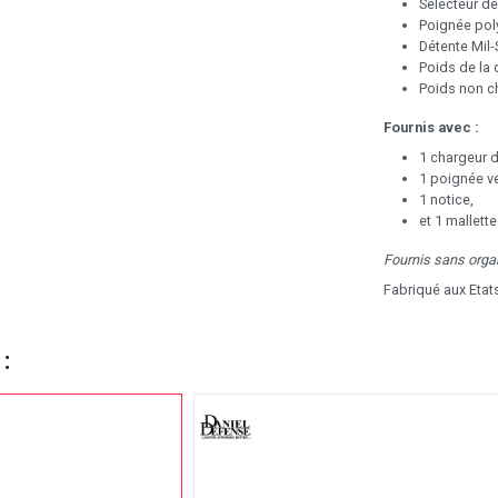
Sélecteur de
Poignée pol
Détente Mil-
Poids de la 
Poids non ch
Fournis avec :
1 chargeur 
1 poignée ve
1 notice,
et 1 mallett
Fournis sans organ
Fabriqué aux Etat
 :