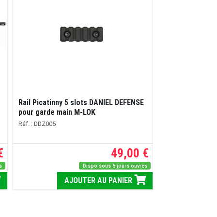
Rail Picatinny 5 slots DANIEL DEFENSE
Montage pour l
pour garde main M-LOK
Rock & Lock (à
Réf. : DDZ005
Réf. : DDZ008
€
49,00 €
s
Dispo sous 5 jours ouvrés
AJOUTER AU PANIER
A