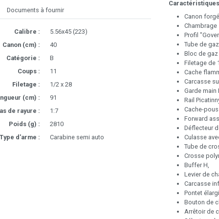
Caractéristiques
Documents à fournir
Canon forgé 
Chambrage 5.
Calibre :
5.56x45 (223)
Profil "Gove
Tube de gaz
Canon (cm) :
40
Bloc de gaz 
Catégorie :
B
Filetage de 
Coups :
11
Cache flamm
Carcasse su
Filetage :
1/2 x 28
Garde main 
ngueur (cm) :
91
Rail Picatinn
Cache-pouss
as de rayure :
1:7
Forward ass
Poids (g) :
2810
Déflecteur d
Culasse ave
Type d'arme :
Carabine semi auto
Tube de cros
Crosse poly
Buffer H,
Levier de c
Carcasse inf
Pontet élarg
Bouton de ch
Arrêtoir de 