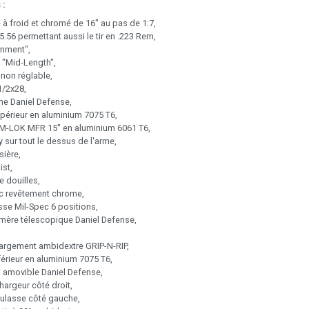
 :
à froid et chromé de 16" au pas de 1:7,
56 permettant aussi le tir en .223 Rem,
rnment",
 "Mid-Length",
non réglable,
1/2x28,
e Daniel Defense,
périeur en aluminium 7075 T6,
M-LOK MFR 15" en aluminium 6061 T6,
y sur tout le dessus de l'arme,
ière,
ist,
e douilles,
c revêtement chrome,
se Mil-Spec 6 positions,
mère télescopique Daniel Defense,
hargement ambidextre GRIP-N-RIP,
érieur en aluminium 7075 T6,
i amovible Daniel Defense,
argeur côté droit,
culasse côté gauche,