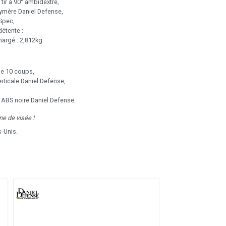
 tir à 90° ambidextre,
ymère Daniel Defense,
Spec,
détente :
argé : 2,812kg.
de 10 coups,
rticale Daniel Defense,
e ABS noire Daniel Defense.
e de visée !
s-Unis.