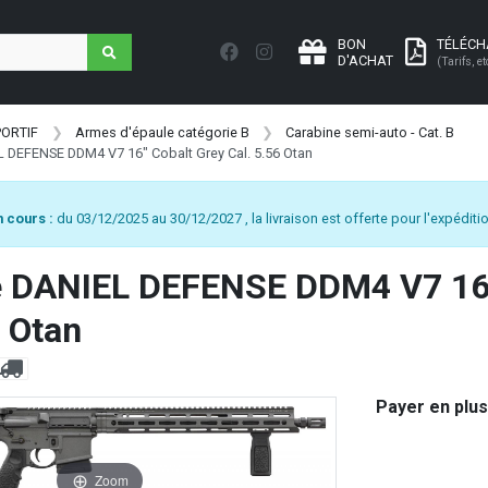
BON
TÉLÉC
D'ACHAT
(Tarifs, et
PORTIF
Armes d'épaule catégorie B
Carabine semi-auto - Cat. B
 DEFENSE DDM4 V7 16" Cobalt Grey Cal. 5.56 Otan
 cours :
du 03/12/2025 au 30/12/2027 , la livraison est offerte pour l'expéditio
e DANIEL DEFENSE DDM4 V7 16"
6 Otan
Payer en plus
Zoom