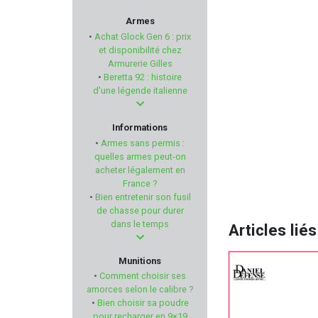
VORTEX OPTICS
Armes
•
Achat Glock Gen 6 : prix
ASG
et disponibilité chez
Armurerie Gilles
•
Beretta 92 : histoire
CAMO FORM
d'une légende italienne
WORK SHARP
Informations
•
Armes sans permis :
FIREBIRD
quelles armes peut-on
acheter légalement en
France ?
ZEV
•
Bien entretenir son fusil
de chasse pour durer
SINGER SAFETY
dans le temps
Articles liés
ATS AMMUNITION
Munitions
•
Comment choisir ses
K25
amorces selon le calibre ?
•
Bien choisir sa poudre
pour recharger en 9×19