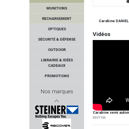
MUNITIONS
RECHARGEMENT
Carabine DANIEL
OPTIQUES
Vidéos
SÉCURITÉ & DÉFENSE
OUTDOOR
ED BROWN
LIBRAIRIE & IDÉES
CADEAUX
PRECISION ARMAMENT
PROMOTIONS
OPINEL
Nos marques
FABARM PROFESSIONNAL
STRASSER
Carabine semi auto
DDV7165
STEINER