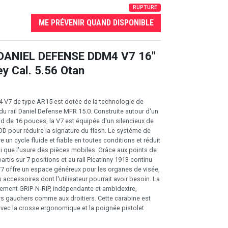
RUPTURE
ME PRÉVENIR QUAND DISPONIBLE
 DANIEL DEFENSE DDM4 V7 16"
ey Cal. 5.56 Otan
 V7 de type AR15 est dotée de la technologie de
du rail Daniel Defense MFR 15.0. Construite autour d'un
id de 16 pouces, la V7 est équipée d'un silencieux de
D pour réduire la signature du flash. Le système de
 un cycle fluide et fiable en toutes conditions et réduit
si que l'usure des pièces mobiles. Grâce aux points de
artis sur 7 positions et au rail Picatinny 1913 continu
 V7 offre un espace généreux pour les organes de visée,
s accessoires dont l'utilisateur pourrait avoir besoin. La
ement GRIP-N-RIP, indépendante et ambidextre,
urs gauchers comme aux droitiers. Cette carabine est
avec la crosse ergonomique et la poignée pistolet