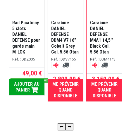
Rail Picatinny
Carabine
Carabine
5 slots
DANIEL
DANIEL
DANIEL
DEFENSE
DEFENSE
C
DEFENSE pour
DDM4 V7 16"
M4A1 14,5''
garde main
Cobalt Grey
Black Cal.
M-LOK
Cal. 5.56 Otan
5.56 Otan
1
Réf. : DDZ005
Réf. : DDV7165
Réf. : DDM4143
C
49,00 €
R
2.890,00 €
3.150,00 €
Dispo sous 5 jours ouvrés
AJOUTER AU
ME PRÉVENIR
ME PRÉVENIR
RUPTURE
RUPTURE
PANIER
QUAND
QUAND
DISPONIBLE
DISPONIBLE