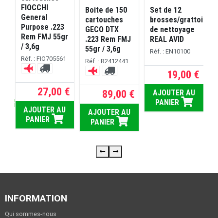
FIOCCHI
Boite de 150
Set de 12
General
cartouches
brosses/grattoirs
R
Purpose .223
GECO DTX
de nettoyage
s
Rem FMJ 55gr
.223 Rem FMJ
REAL AVID
/ 3,6g
55gr / 3,6g
Réf. : EN10100
D
Réf. : FIO705561
Réf. : R2412441
19,00 €
 €
27,00 €
89,00 €
AJOUTER AU
PANIER
rs ouvrés
U
AJOUTER AU
AJOUTER AU
PANIER
PANIER
INFORMATION
Qui sommes-nous