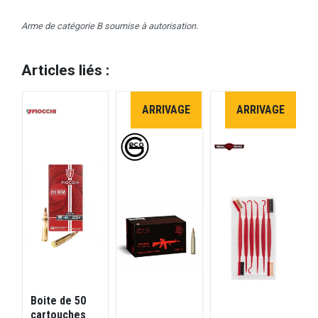
Arme de catégorie B soumise à autorisation.
Articles liés :
ARRIVAGE
ARRIVAGE
Boite de 50
R
cartouches
m