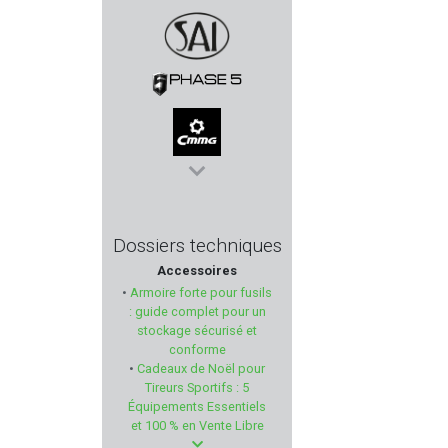
MICRODOT
SAI
PHASE 5
CMMG
DELORY BRUMARD
Dossiers techniques
Accessoires
ARMSCO
•
Armoire forte pour fusils
: guide complet pour un
VIHTA VUORI
stockage sécurisé et
conforme
•
Cadeaux de Noël pour
PRIMOS HUNTING
Tireurs Sportifs : 5
Équipements Essentiels
PLASTICO PANARO
et 100 % en Vente Libre