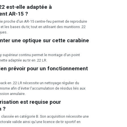
2 est-elle adaptée à
ent AR-15 ?
e proche d’un AR-15 centre-feu permet de reproduire
et les bases du tir, tout en utilisant des munitions .22
ques.
ter une optique sur cette carabine
inny supérieur continu permet le montage d’un point
ette adaptée au tir en .22 LR.
ien prévoir pour un fonctionnement
ck en .22 LR nécessite un nettoyage régulier du
isme afin d’éviter l’accumulation de résidus liés aux
ssion annulaire.
risation est requise pour
n ?
t classée en catégorie B. Son acquisition nécessite une
ctorale valide ainsi qu’une licence de tir sportif en