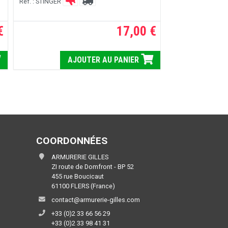
Réf. : STINGER
€
17,00 €
A
AJOUTER AU PANIER
COORDONNÉES
ARMURERIE GILLES
ZI route de Domfront - BP 52
455 rue Boucicaut
61100 FLERS (France)
contact@armurerie-gilles.com
+33 (0)2 33 66 56 29
+33 (0)2 33 98 41 31