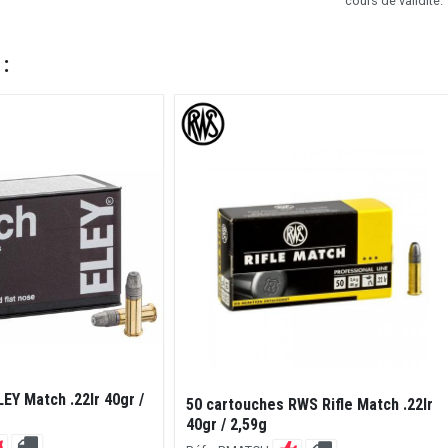
cours de validité.
 :
EY Match .22lr 40gr /
50 cartouches RWS Rifle Match .22lr
40gr / 2,59g