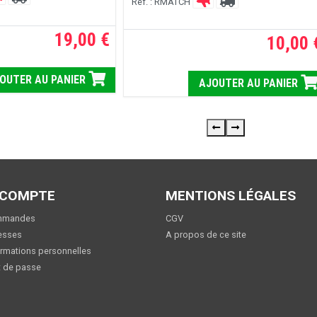
Réf. : RMATCH
19,00 €
10,00 
OUTER AU PANIER
AJOUTER AU PANIER
 COMPTE
MENTIONS LÉGALES
mmandes
CGV
esses
A propos de ce site
rmations personnelles
 de passe