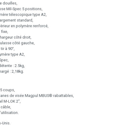
e douilles,
se Mil-Spec 5 positions,
mère télescopique type A2,
hargement standard,
érieur en polymère renforcé,
 fixe,
argeur côté droit,
culasse côté gauche,
tir à 90°,
ymère type A2,
Spec,
détente : 2.5kg,
argé : 2,18kg.
25 coups,
rganes de visée Magpul MBUS® rabattables,
il M-LOK 2",
 câble,
’utilisation.
s-Unis.