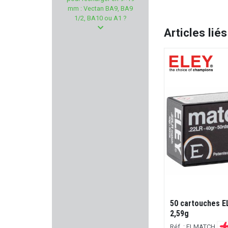
AUDERE
mm : Vectan BA9, BA9
1/2, BA10 ou A1 ?
HUGTEK
Articles liés
UMAREX
TOZ
BLASER
WHEELER
HAUSKEN
HELEN BAUD
RADAR
100 cartouches WINCHESTER Super X
50 cartouches EL
HP Cal. 22lr 37gr / 2,39g
2,59g
TANFOGLIO
Réf. : WC22LRHSS1
Réf. : ELMATCH