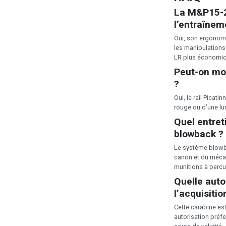
La M&P15-2
l’entraînem
Oui, son ergonomi
les manipulations 
LR plus économi
Peut-on mon
?
Oui, le rail Picat
rouge ou d’une lun
Quel entret
blowback ?
Le système blowba
canon et du mécan
munitions à percu
Quelle auto
l’acquisitio
Cette carabine es
autorisation préfe