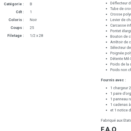
Déflecteur d
Catégorie :
B
Tube de cros
Cdt :
1
Crosse poly
Levier de c
Coloris :
Noir
Carcasse inf
Coups :
25
Pontet élargi
Filetage :
1/2 x 28
Bouton de ch
Arrêtoir de 
Sélecteur de 
Poignée pol
Détente Mil-
Poids de la 
Poids non ch
Fournis avec :
1 chargeur 
1 paire d’o
1 panneau ra
1 cadenas à
et 1 notice d
Fabriqué aux Etat
F.A.Q