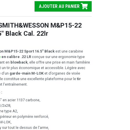
AJOUTER AU PANIER
 SMITH&WESSON M&P15-22
" Black Cal. 22lr
on M&P15-22 Sport 16.5" Black
est une carabine
e
en calibre .22 LR
conçue sur une ergonomie type
ant en
blowback
, elle offre une prise en main familière
t un tir plus économique et accessible. Légère avec
e d’un
garde-main M-LOK
et d’organes de visée
elle constitue une excellente plateforme pour le
tir
t l’entraînement.
 :
" en acier 1137 carbone,
1/2x28,
e type A2,
périeur en polymère renforcé,
 M-LOK,
y sur tout le dessus de l'arme,