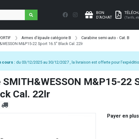
BON
TÉLÉC
D'ACHAT
(Tarifs, et
PORTIF
Armes d'épaule catégorie B
Carabine semi-auto - Cat. B
&WESSON M&P15-22 Sport 16.5" Black Cal. 22lr
 cours :
du 03/12/2025 au 30/12/2027 , la livraison est offerte pour l'expéditio
e SMITH&WESSON M&P15-22 S
ck Cal. 22lr
Payer en plus