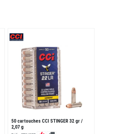
325 cartouches
50 cartouches CCI STINGER 32 gr /
gr / 2,59 g
2,07 g
Réf. : FEDAM22