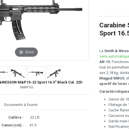
Carabine
Sport 16.5
La
Smith & Wess
Zoom
semi-automatiqu
AR-15
. Fonctionn
tout en permettan
ses 2,18 kg, doté
Magpul MBUS
, 
WESSON M&P15-22 Sport 16.5" Black Cal. 22lr
sportif de loisir
e
SWMP15S
Caractéristiques
Canon de 16
Filetage de 
Documents à fournir
Cache flamm
Carcasse su
Calibre :
.22 LR
Garde main
Canon (cm) :
41.9
Rail Picatinn