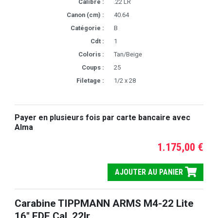
Calibre :
.22 LR
Canon (cm) :
40.64
Catégorie :
B
Cdt :
1
Coloris :
Tan/Beige
Coups :
25
Filetage :
1/2 x 28
Payer en plusieurs fois par carte bancaire avec
Alma
1.175,00 €
AJOUTER AU PANIER
Carabine TIPPMANN ARMS M4-22 Lite
16" FDE Cal. 22lr