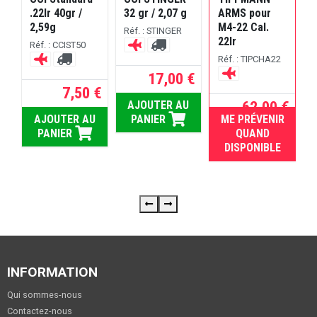
.22lr 40gr /
32 gr / 2,07 g
ARMS pour
2,59g
M4-22 Cal.
M
Réf. : STINGER
22lr
2
Réf. : CCIST50
Réf. : TIPCHA22
R
T
17,00 €
7,50 €
62,00 €
AJOUTER AU
AJOUTER AU
PANIER
ME PRÉVENIR
RUPTURE
PANIER
QUAND
DISPONIBLE
INFORMATION
Qui sommes-nous
Contactez-nous