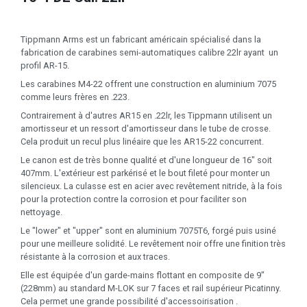
Tippmann Arms est un fabricant américain spécialisé dans la
fabrication de carabines semi-automatiques calibre 22lr ayant un
profil AR-15.
Les carabines M4-22 offrent une construction en aluminium 7075
comme leurs frères en .223.
Contrairement à d'autres AR15 en .22lr, les Tippmann utilisent un
amortisseur et un ressort d'amortisseur dans le tube de crosse.
Cela produit un recul plus linéaire que les AR15-22 concurrent.
Le canon est de très bonne qualité et d'une longueur de 16" soit
407mm. L'extérieur est parkérisé et le bout fileté pour monter un
silencieux. La culasse est en acier avec revêtement nitride, à la fois
pour la protection contre la corrosion et pour faciliter son
nettoyage.
Le "lower" et "upper" sont en aluminium 7075T6, forgé puis usiné
pour une meilleure solidité. Le revêtement noir offre une finition très
résistante à la corrosion et aux traces.
Elle est équipée d'un garde-mains flottant en composite de 9"
(228mm) au standard M-LOK sur 7 faces et rail supérieur Picatinny.
Cela permet une grande possibilité d'accessoirisation .