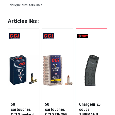
Fabriqué aux Etats-Unis.
Articles liés :
50
50
Chargeur 25
C
cartouches
cartouches
coups
CCI Standard
CCI STINGER
TIPPMANN