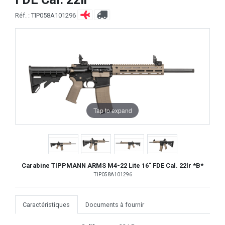
Réf. : TIP058A101296
Tap to expand
Carabine TIPPMANN ARMS M4-22 Lite 16" FDE Cal. 22lr *B*
TIP058A101296
Caractéristiques
Documents à fournir