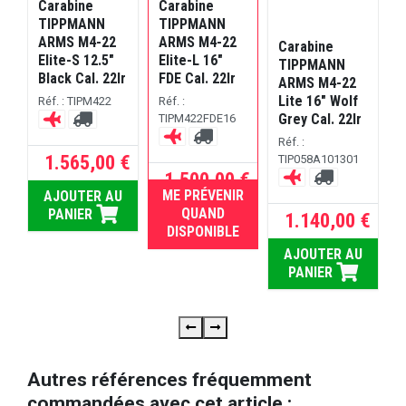
Carabine
Carabine
C
TIPPMANN
TIPPMANN
ARMS M4-22
ARMS M4-22
Carabine
Elite-S 12.5"
Elite-L 16"
L
TIPPMANN
Black Cal. 22lr
FDE Cal. 22lr
C
ARMS M4-22
Lite 16" Wolf
Réf. : TIPM422
Réf. :
R
Grey Cal. 22lr
TIPM422FDE16
T
Réf. :
1.565,00 €
TIP058A101301
 €
1.500,00 €
ME PRÉVENIR
AJOUTER AU
RUPTURE
U
QUAND
PANIER
1.140,00 €
DISPONIBLE
AJOUTER AU
PANIER
Autres références fréquemment
commandées avec cet article :