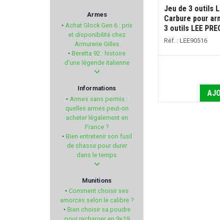
Jeu de 3 outils 
REAL AVID
Armes
Carbure pour ar
•
Achat Glock Gen 6 : prix
3 outils LEE PRE
NORMA
et disponibilité chez
Réf. : LEE90516
Armurerie Gilles
•
Beretta 92 : histoire
RCBS
d'une légende italienne
NORICA
Informations
AJO
•
Armes sans permis :
ANSMANN
quelles armes peut-on
acheter légalement en
France ?
AUDERE
•
Bien entretenir son fusil
de chasse pour durer
SPEER
dans le temps
ALVIS
Munitions
•
Comment choisir ses
TIMNEY TRIGGER
amorces selon le calibre ?
•
Bien choisir sa poudre
pour recharger en 9×19