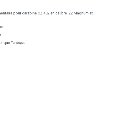
ntaire pour carabine CZ 452 en calibre .22 Magnum et
ps.
e.
blique Tchèque.