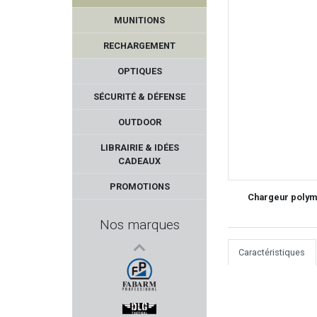
MUNITIONS
RECHARGEMENT
OPTIQUES
SÉCURITÉ & DÉFENSE
OUTDOOR
KNOBLOCH
LIBRAIRIE & IDÉES
CADEAUX
BIRCHWOOD-CASEY
PROMOTIONS
Chargeur polymè
AKSA ARMS
Nos marques
RWS
Caractéristiques
GARMIN
FABARM PROFESSIONNAL