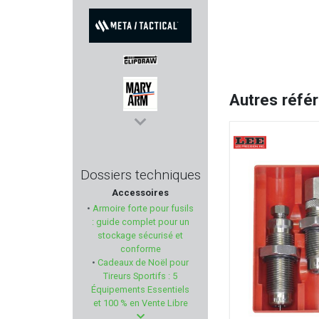
DLG TACTICAL
META TACTICAL
CLIPDRAW
Autres réfé
MARY ARM
PHASE 5
Dossiers techniques
Accessoires
PIXFRA
•
Armoire forte pour fusils
: guide complet pour un
LEDWAVE
stockage sécurisé et
conforme
•
Cadeaux de Noël pour
KUSTERMANN
Tireurs Sportifs : 5
Équipements Essentiels
PREVOT
et 100 % en Vente Libre