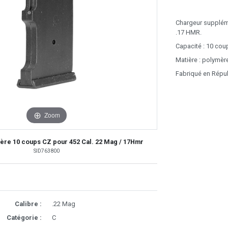
Chargeur suppléme
.17 HMR.
Capacité : 10 cou
Matière : polymèr
Fabriqué en Répu
Zoom
re 10 coups CZ pour 452 Cal. 22 Mag / 17Hmr
SID763800
Calibre :
.22 Mag
Catégorie :
C