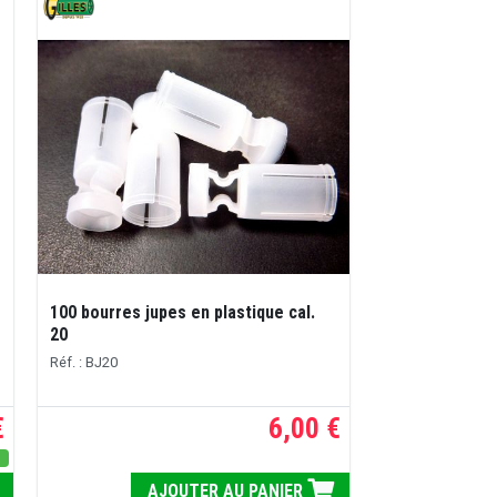
100 bourres jupes en plastique cal.
20
Réf. : BJ20
€
6,00 €
s
AJOUTER AU PANIER