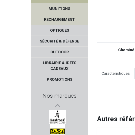
MUNITIONS
RECHARGEMENT
OPTIQUES
SÉCURITÉ & DÉFENSE
Cheminé
OUTDOOR
FOT - Focus On Tools
LIBRAIRIE & IDÉES
CADEAUX
MEC GAR
Caractéristiques
PROMOTIONS
SAUER
Nos marques
MAGNUM RESEARCH
MFS AMMUNITION
Autres réfé
GASTROCK