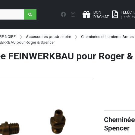
BON
TÉLÉC
D'ACHAT
(Tarifs, et
RE NOIRE
Accessoires poudre noire
Cheminées et Lumières Armes 
WERKBAU pour Roger & Spencer
e FEINWERKBAU pour Roger &
Cheminée
Spencer