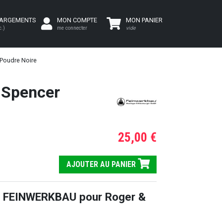
HARGEMENTS
MON COMPTE
MON PANIER
c.)
me connecter
vide
Poudre Noire
 Spencer
25,00 €
AJOUTER AU PANIER
 FEINWERKBAU pour Roger &