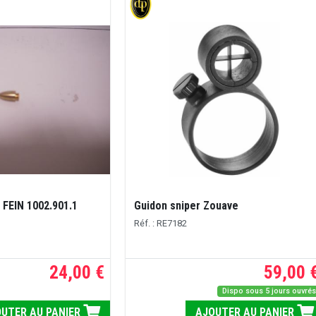
 FEIN 1002.901.1
Guidon sniper Zouave
Réf. : RE7182
24,00 €
59,00 
Dispo sous 5 jours ouvré
UTER AU PANIER
AJOUTER AU PANIER