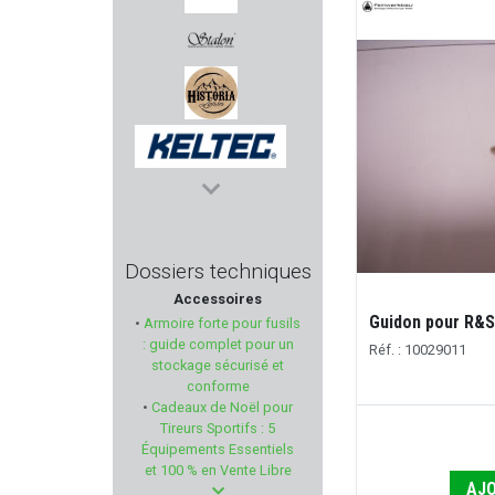
MECHANIX WEAR
STALON
HISTORIA LOISIRS
KELTEC
VORTEX OPTICS
Dossiers techniques
Accessoires
BEEMAN
Guidon pour R&S
•
Armoire forte pour fusils
: guide complet pour un
Réf. : 10029011
WINDHAM WEAPONRY
stockage sécurisé et
conforme
•
Cadeaux de Noël pour
SCHMEISSER
Tireurs Sportifs : 5
Équipements Essentiels
MAGLULA
et 100 % en Vente Libre
AJO