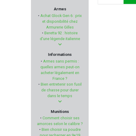
MARTINEZ ALBAINOX
Armes
•
Achat Glock Gen 6 : prix
MERKEL
et disponibilité chez
Armurerie Gilles
•
Beretta 92 : histoire
PERCUSSION
d'une légende italienne
QIANG YUAN
Informations
•
Armes sans permis :
BRAVO COMPANY USA
quelles armes peut-on
acheter légalement en
France ?
GOMANDER
•
Bien entretenir son fusil
de chasse pour durer
BALLISTOL
dans le temps
HIKMICRO
Munitions
•
Comment choisir ses
BROWNING
amorces selon le calibre ?
•
Bien choisir sa poudre
pour recharger en 9×19