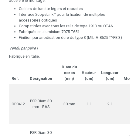
accélère le montage.
Colliers de lunette légers et robustes
Interface ScopeLink™ pour la fixation de multiples
accessoires optiques
Compatibles avec tous les rails de type 1913 ou OTAN
Fabriqués en aluminium 7075-T651
Finition par anodisation dure de type 3 (MIL-A-8625 TYPE 3)
Vendu par paire !
Fabriqué en Italie.
Diam.du
corps
Hauteur
Longueur
Réf.
Désignation
(mm)
(cm)
(cm)
Monta
PSR Diam 30
OP0412
30 mm
1.1
2.1
mm - BAS
PSR Diam 30
Rail