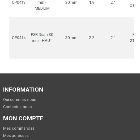
OP0413
mm -
30 mm
1.9
2.1
21m
MEDIUM
PSR Diam 30
Rail
OP0414
30 mm
2.2
2.1
mm - HAUT
21m
INFORMATION
Qui sommes-nous
Contactez-nous
MON COMPTE
Mes commandes
Mes adresses