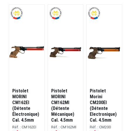
Pistolet
Pistolet
Pistolet
P
MORINI
MORINI
Morini
CM162EI
CM162MI
CM200EI
2
(Détente
(Détente
(Détente
(
Électronique)
Mécanique)
Electronique)
E
Cal. 4.5mm
Cal. 4.5mm
Cal. 4.5mm
D
Réf. : CM162EI
Réf. : CM162MI
Réf. : CM200