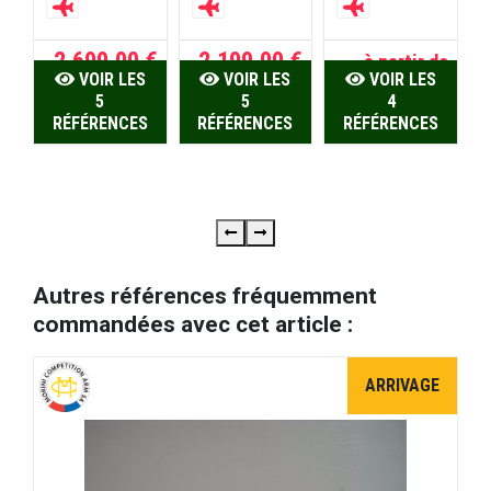
J
R
2.699,00 €
2.199,00 €
à partir de
 €
VOIR LES
VOIR LES
VOIR LES
2.800,00 €
5
5
4
U
RÉFÉRENCES
RÉFÉRENCES
RÉFÉRENCES
Autres références fréquemment
commandées avec cet article :
ARRIVAGE