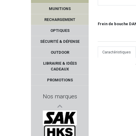
MUNITIONS
RECHARGEMENT
Frein de bouche DA
OPTIQUES
SÉCURITÉ & DÉFENSE
Caractéristiques
OUTDOOR
QIANG YUAN
LIBRAIRIE & IDÉES
CADEAUX
DO ALL OUTDOORS
PROMOTIONS
FOSSARI
Nos marques
AKSA ARMS
ELLESS
SAK