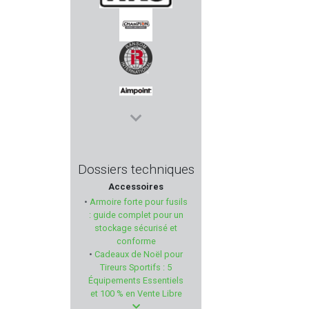
HKS
CHAMPION WORLD
RANSOM INTERNATIONAL
AIMPOINT
EUROHUNT
Dossiers techniques
Accessoires
RELOAD SWISS
•
Armoire forte pour fusils
: guide complet pour un
DPM SYSTEMS
stockage sécurisé et
conforme
•
Cadeaux de Noël pour
ANSCHÜTZ
Tireurs Sportifs : 5
Équipements Essentiels
BAVARIAN TACTICAL SYSTEM
et 100 % en Vente Libre