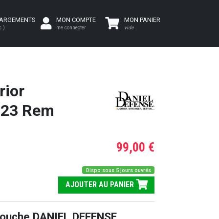
HARGEMENTS
MON COMPTE
MON PANIER
c.)
me connecter
vide
rior
 223 Rem
99,00 €
Dispo sous 5 jours ouvrés
AJOUTER AU PANIER
bouche DANIEL DEFENSE