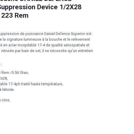
Suppression Device 1/2X28
. 223 Rem
suppression de puissance Daniel Defense Superior est
e la signature lumineuse à la bouche et le relèvement
é en acier inoxydable 17-4 de qualité aérospatiale et
 nitrurée par bain de sel, il ne nécessite qu'un entretien
 :
23 Rem /5.56 Otan,
2x28,
able 17-4ph traité haute température,
k Nitride.
s-Unis.