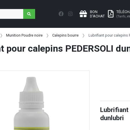
BON
TÉLÉC
D'ACHAT
(Tarifs, et
Munition Poudre noire
Calepins bourre
Lubrifiant pour calepins
nt pour calepins PEDERSOLI dun
Lubrifian
dunlubri