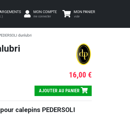
HARGEMENTS
MON COMPTE
MON PANIER
c.)
me connecter
vide
 PEDERSOLI dunlubri
lubri
16,00 €
AJOUTER AU PANIER
t pour calepins PEDERSOLI