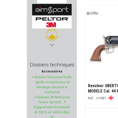
SWISS+TECH
AIMPSORT
PELTOR 3M
WATCHTOWER
MOSIN NAGANT
Dossiers techniques
Accessoires
WOLFF GUNSPRINGS
•
Armoire forte pour fusils
: guide complet pour un
CUDEMAN
Revolver UBERT
stockage sécurisé et
Boîte de 50 balles Maxi PEDERSOLI
MODELE Cal. 44 
conforme
Réf. : RE808X
•
Cadeaux de Noël pour
MAGPUL
Réf. : U1081
Tireurs Sportifs : 5
Équipements Essentiels
NORMA
62,00 €
et 100 % en Vente Libre
€
à partir de