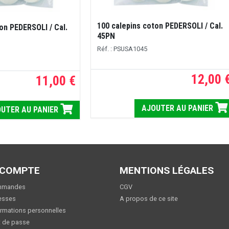
100 calepins coton PEDERSOLI / Cal.
on PEDERSOLI / Cal.
45PN
Réf. : PSUSA1045
12,00 
11,00 €
AJOUTER AU PANIER
UTER AU PANIER
 COMPTE
MENTIONS LÉGALES
mmandes
CGV
esses
A propos de ce site
rmations personnelles
 de passe