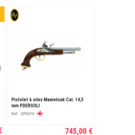
Pistolet à silex Mamelouk Cal. 14,5
100 calepins c
mm PDERSOLI
Réf. : RE94CAL
Réf. : DPS370
€
745,00 €
à