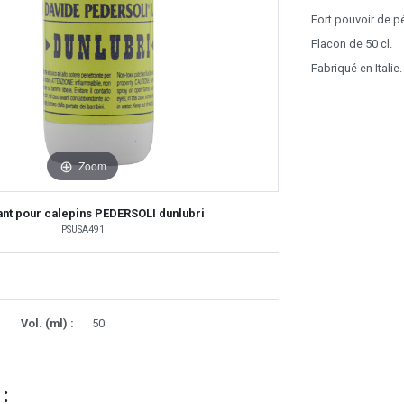
Fort pouvoir de pé
Flacon de 50 cl.
Fabriqué en Italie.
Zoom
iant pour calepins PEDERSOLI dunlubri
PSUSA491
Vol. (ml) :
50
 :