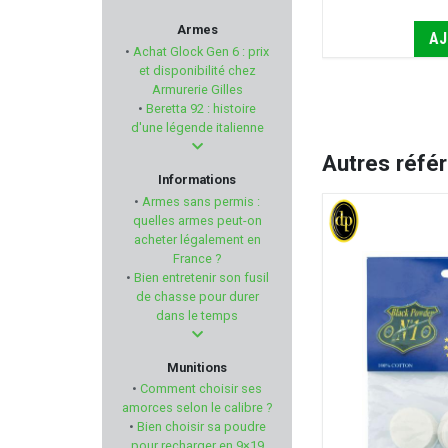
BP MAKER
Armes
VOIR LES 3 RÉFÉRENCES
AJ
•
Achat Glock Gen 6 : prix
LEICA
et disponibilité chez
Armurerie Gilles
•
Beretta 92 : histoire
NUPROL
d'une légende italienne
Autres réfé
FAB DEFENSE
Informations
•
Armes sans permis :
REOLINK
quelles armes peut-on
acheter légalement en
France ?
ARMENET
•
Bien entretenir son fusil
de chasse pour durer
NORINCO
dans le temps
HORNADY
Munitions
•
Comment choisir ses
DOUBLE ALPHA ACADEMY
amorces selon le calibre ?
•
Bien choisir sa poudre
pour recharger en 9×19