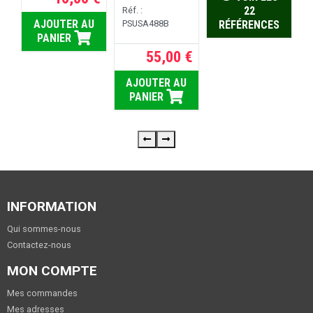
10,00 €
22
Réf. :
AJOUTER AU
PSUSA488B
RÉFÉRENCES
PANIER
55,00 €
AJOUTER AU
PANIER
INFORMATION
Qui sommes-nous
Contactez-nous
MON COMPTE
Mes commandes
Mes adresses