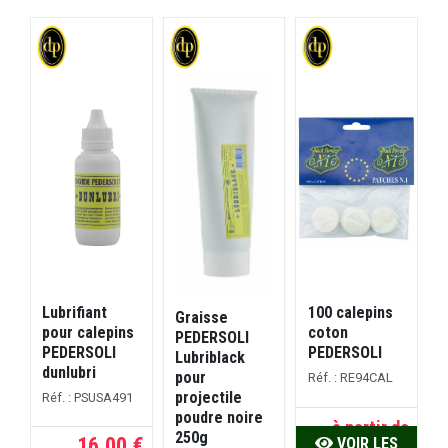
Lubrifiant
100 calepins
B
Graisse
pour calepins
coton
PEDERSOLI
PEDERSOLI
PEDERSOLI
n
Lubriblack
dunlubri
pour
Réf. : RE94CAL
projectile
Réf. : PSUSA491
R
poudre noire
à partir de
250g
16,00 €
VOIR LES