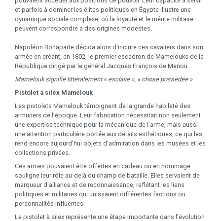
pouvaient accéder aux positions de pouvoir. Leur capacité à servir
et parfois à dominer les élites politiques en Égypte illustre une
dynamique sociale complexe, où la loyauté et le mérite militaire
peuvent correspondre à des origines modestes.
Napoléon Bonaparte décida alors d'inclure ces cavaliers dans son
armée en créant, en 1802, le premier escadron de Mamelouks de la
République dirigé par le général Jacques François de Menou.
Mamelouk signifie littéralement « esclave », « chose possédée ».
Pistolet à silex Mamelouk
Les pistolets Mamelouk témoignent de la grande habileté des
armuriers de l'époque. Leur fabrication nécessitait non seulement
une expertise technique pour la mécanique de l'arme, mais aussi
une attention particulière portée aux détails esthétiques, ce qui les
rend encore aujourd'hui objets d'admiration dans les musées et les
collections privées.
Ces armes pouvaient être offertes en cadeau ou en hommage
souligne leur rôle au-delà du champ de bataille. Elles servaient de
marqueur d'alliance et de reconnaissance, reflétant les liens
politiques et militaires qui unissaient différentes factions ou
personnalités influentes.
Le pistolet à silex représente une étape importante dans l'évolution