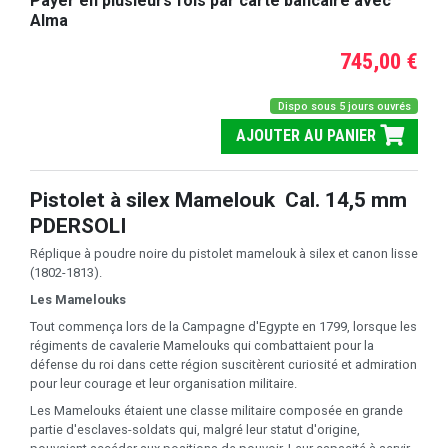
Payer en plusieurs fois par carte bancaire avec
Alma
745,00 €
Dispo sous 5 jours ouvrés
AJOUTER AU PANIER
Pistolet à silex Mamelouk Cal. 14,5 mm
PDERSOLI
Réplique à poudre noire du pistolet mamelouk à silex et canon lisse
(1802-1813).
Les Mamelouks
Tout commença lors de la Campagne d'Egypte en 1799, lorsque les
régiments de cavalerie Mamelouks qui combattaient pour la
défense du roi dans cette région suscitèrent curiosité et admiration
pour leur courage et leur organisation militaire.
Les Mamelouks étaient une classe militaire composée en grande
partie d'esclaves-soldats qui, malgré leur statut d'origine,