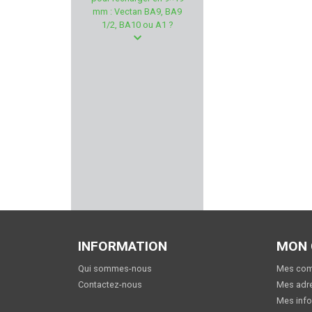
PHASE 5
mm : Vectan BA9, BA9
1/2, BA10 ou A1 ?
DILLON PRECISION
PTS
YILDIZ
CMC TRIGGERS
RUGER
THOMPSON/CENTER
COUNTRY SELLERIE
INFORMATION
MON
Qui sommes-nous
Mes co
MAROCCHI
Contactez-nous
Mes adr
Mes info
FEINWERKBAU