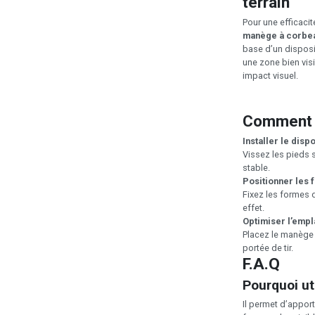
terrain
Pour une efficaci
manège à corbe
base d’un dispositi
une zone bien vis
impact visuel.
Comment u
Installer le dispo
Vissez les pieds 
stable.
Positionner les
Fixez les formes 
effet.
Optimiser l’emp
Placez le manège à
portée de tir.
F.A.Q
Pourquoi ut
Il permet d’apport