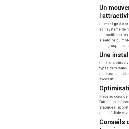
Un mouvem
l’attractiv
Le
manège à cor
son système de ro
dispositif tout e
aléatoire
du moteu
d’un groupe de co
Une instal
Les
trois pieds v
types de terrains
transport et le 
excessif.
Optimisati
Placé au cœur de 
l’attention. Il f
statiques
, appor
plus crédible et vi
Conseils 