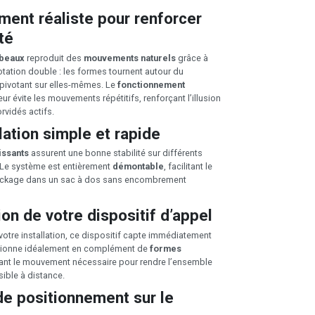
ent réaliste pour renforcer
ité
beaux
reproduit des
mouvements naturels
grâce à
tation double : les formes tournent autour du
n pivotant sur elles-mêmes. Le
fonctionnement
r évite les mouvements répétitifs, renforçant l’illusion
rvidés actifs.
lation simple et rapide
issants
assurent une bonne stabilité sur différents
. Le système est entièrement
démontable
, facilitant le
stockage dans un sac à dos sans encombrement
on de votre dispositif d’appel
votre installation, ce dispositif capte immédiatement
onctionne idéalement en complément de
formes
tant le mouvement nécessaire pour rendre l’ensemble
sible à distance.
de positionnement sur le