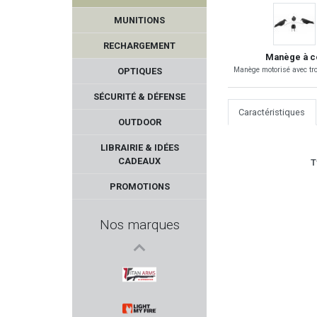
MUNITIONS
RECHARGEMENT
Manège à co
Manège motorisé avec tro
OPTIQUES
SÉCURITÉ & DÉFENSE
Caractéristiques
OUTDOOR
PINGI
LIBRAIRIE & IDÉES
CADEAUX
T
MAGLULA
PROMOTIONS
MAK
Nos marques
BRAVO COMPANY USA
MSA SORDIN
TITAN ARMS