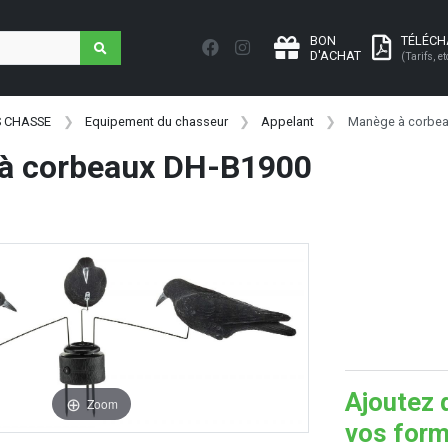
BON
TÉLÉC
D'ACHAT
(Tarifs, et
S CHASSE
Equipement du chasseur
Appelant
Manège à corbea
à corbeaux DH-B1900
Ajoutez 
Zoom
vos form