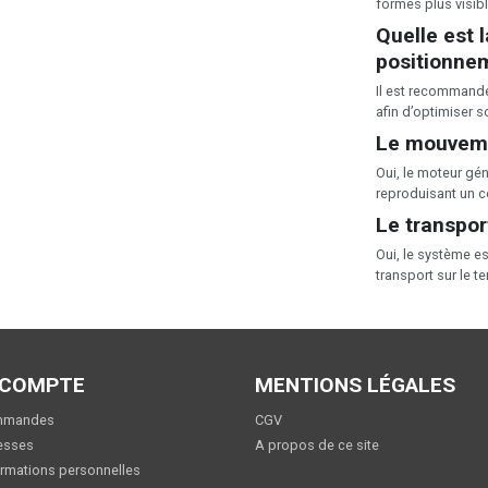
formes plus visibl
Quelle est 
positionne
Il est recommand
afin d’optimiser s
Le mouvemen
Oui, le moteur g
reproduisant un c
Le transport
Oui, le système es
transport sur le te
 COMPTE
MENTIONS LÉGALES
mmandes
CGV
esses
A propos de ce site
rmations personnelles