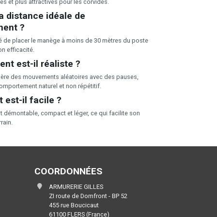
es et plus attractives pour les corvidés.
la distance idéale de
ment ?
é de placer le manège à moins de 30 mètres du poste
on efficacité.
t est-il réaliste ?
énère des mouvements aléatoires avec des pauses,
omportement naturel et non répétitif.
 est-il facile ?
t démontable, compact et léger, ce qui facilite son
rrain.
COORDONNÉES
ARMURERIE GILLES
ZI route de Domfront - BP 52
455 rue Boucicaut
61100 FLERS (France)