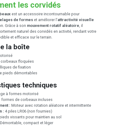
ment les corvidés
beaux
est un accessoire incontournable pour
telages de formes
et améliorer l’
attractivité visuelle
ion. Grâce à son
mouvement rotatif aléatoire
, il
ortement naturel des corvidés en activité, rendant votre
dible et efficace sur le terrain.
e la boîte
otorisé
 corbeaux floquées
lliques de fixation
e pieds démontables
stiques techniques
e à formes motorisé
 formes de corbeaux incluses
ment :
Moteur avec rotation aléatoire et intermittente
n :
4 piles LR06 (non fournies)
pieds vissants pour maintien au sol
Démontable, compact et léger