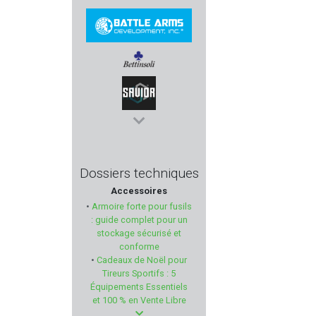
LIGHT MY FIRE
BATTLE ARMS
BETTINSOLI
SAVIOR EQUIPMENT
PARA ORDNANCE
Dossiers techniques
Accessoires
GARMIN
•
Armoire forte pour fusils
: guide complet pour un
DLG TACTICAL
stockage sécurisé et
conforme
•
Cadeaux de Noël pour
SAKO
Tireurs Sportifs : 5
Équipements Essentiels
DO ALL OUTDOORS
et 100 % en Vente Libre