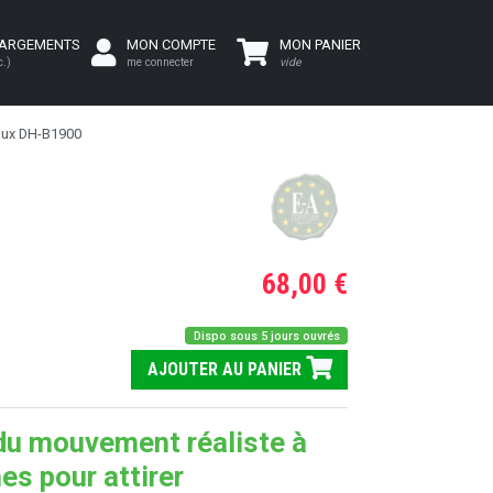
HARGEMENTS
MON COMPTE
MON PANIER
c.)
me connecter
vide
ux DH-B1900
68,00 €
Dispo sous 5 jours ouvrés
AJOUTER AU PANIER
du mouvement réaliste à
es pour attirer