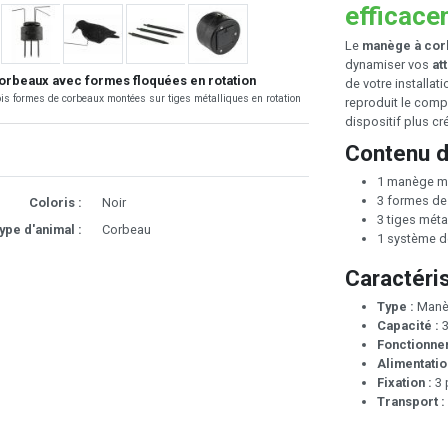
efficace
Le
manège à cor
dynamiser vos
at
rbeaux avec formes floquées en rotation
de votre installat
is formes de corbeaux montées sur tiges métalliques en rotation
reproduit le comp
dispositif plus cré
Contenu d
1 manège m
3 formes de
Coloris :
Noir
3 tiges méta
ype d'animal :
Corbeau
1 système d
Caractéri
Type :
Manèg
Capacité :
3
Fonctionne
Alimentatio
Fixation :
3 
Transport :