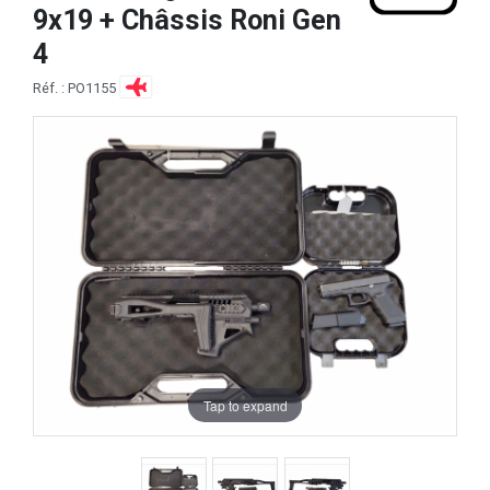
9x19 + Châssis Roni Gen
4
Réf. : PO1155
Tap to expand