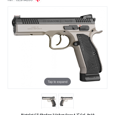
Tap to expand
Pistolet CZ Shadow 2 Urban Grey 4.7" Cal. 9x19