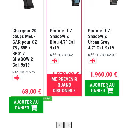
 L-
Chargeur 20
Pistolet CZ
Pistolet CZ
P
 SR
coups MEC-
Shadow 2
Shadow 2
GAR pour CZ
Bleu 4.7" Cal.
Urban Grey
75 / 85B /
9x19
4.7" Cal. 9x19
SP01 /
C
SR5
Réf. : CZSHA2
Réf. : CZSHA2UG
SHADOW 2
R
Cal. 9x19
Réf. : MCG242
 €
1.870,00 €
1.960,00 €
ME PRÉVENIR
RUPTURE
U
QUAND
AJOUTER AU
68,00 €
DISPONIBLE
PANIER
Dispo sous 5 jours ouvrés
AJOUTER AU
PANIER