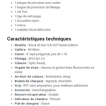
1 plaque de percuteur avec racker
1 bague de protection de filetage
1 clé Torx
1 tige de nettoyage
1 écouvillon nylon
1 notice
1 mallette Glock ABS noire
Caractéristiques techniques
Modèle :
Glock 45 Gen 5 A-CUT Hunter Edition
Calibre :
9x19mm
Canon :
4" rayé polygonal, pas de 1:10
Filetage :
M13.5x1 LH
Culasse :
Optic Ready
Organe de visée :
Hausse et guidon fixes fluorescents en
métal
Arrêtoir de culasse :
Ambidextre, élargi
Bouton de chargeur :
Agrandi, réversible
Grip :
RTF sans empreintes, pour meilleure adhérence
Dosserets :
Interchangeables
Ressort récupérateur :
Double
Indicateur de chambre :
Présent
Puit de chargeur :
Évasé