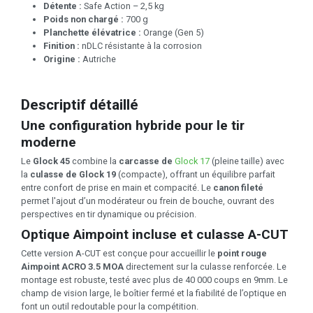
Détente :
Safe Action – 2,5 kg
Poids non chargé :
700 g
Planchette élévatrice :
Orange (Gen 5)
Finition :
nDLC résistante à la corrosion
Origine :
Autriche
Descriptif détaillé
Une configuration hybride pour le tir
moderne
Le
Glock 45
combine la
carcasse de
Glock 17
(pleine taille) avec
la
culasse de Glock 19
(compacte), offrant un équilibre parfait
entre confort de prise en main et compacité. Le
canon fileté
permet l'ajout d’un modérateur ou frein de bouche, ouvrant des
perspectives en tir dynamique ou précision.
Optique Aimpoint incluse et culasse A-CUT
Cette version A-CUT est conçue pour accueillir le
point rouge
Aimpoint ACRO 3.5 MOA
directement sur la culasse renforcée. Le
montage est robuste, testé avec plus de 40 000 coups en 9mm. Le
champ de vision large, le boîtier fermé et la fiabilité de l’optique en
font un outil redoutable pour la compétition.