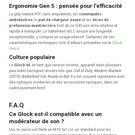
Ergonomie Gen 5 : pensée pour l’efficacité
Le grip texturé RTF sans empreintes, les
commandes
ambidextres
, le
puit de chargeur évasé
et les
stries de
préhension avant/arrière
font de ce G45 une arme intuitive et
rapide à manipuler. Le traitement nDLC assure une longévité
exceptionnelle, y compris en usage intensif. Certaines de ces
caractéristiques techniques sont d'ailleurs présentes sur le
Glock
Gen 6
.
Culture populaire
Le
Glock 45
, en tant que version récente, apparaît dans plusieurs
jeux vidéo tactiques récents tels que
Call of Duty: Modern Warfare
(2019)
,
Battlefield V
et
Ready or Not
. Il y est souvent représenté avec
des optiques modernes et des accessoires tactiques, dans un
cadre purement fictif.
F.A.Q
Ce Glock est-il compatible avec un
modérateur de son ?
Oui, le canon est fileté en M13.5x1 LH, un standard pour les