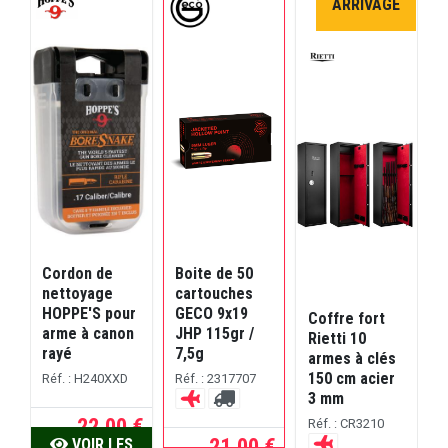
ARRIVAGE
Cordon de
Boite de 50
C
nettoyage
cartouches
HOPPE'S pour
GECO 9x19
Coffre fort
c
arme à canon
JHP 115gr /
Rietti 10
rayé
7,5g
armes à clés
150 cm acier
Réf. : H240XXD
Réf. : 2317707
1
3 mm
R
22,00 €
Réf. : CR3210
21,00 €
VOIR LES