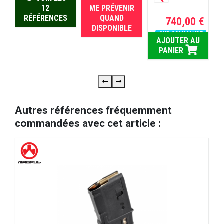
12
ME PRÉVENIR
RUPTURE
RÉFÉRENCES
QUAND
740,00 €
DISPONIBLE
SUR COMMANDE
AJOUTER AU
PANIER
Autres références fréquemment
commandées avec cet article :