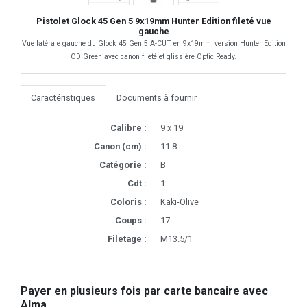
Pistolet Glock 45 Gen 5 9x19mm Hunter Edition fileté vue
gauche
Vue latérale gauche du Glock 45 Gen 5 A-CUT en 9x19mm, version Hunter Edition
OD Green avec canon fileté et glissière Optic Ready.
Caractéristiques
Documents à fournir
Calibre :
9 x 19
Canon (cm) :
11.8
Catégorie :
B
Cdt :
1
Coloris :
Kaki-Olive
Coups :
17
Filetage :
M13.5/1
Payer en plusieurs fois par carte bancaire avec
Alma