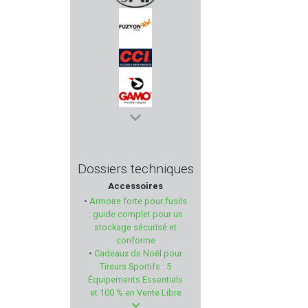
SAI
FUZYON CHASSE
CCI
GAMO
CUDEMAN
Dossiers techniques
Accessoires
PROFUSION PETFEED
•
Armoire forte pour fusils
: guide complet pour un
BRUNOX
stockage sécurisé et
conforme
•
Cadeaux de Noël pour
IMPACT DEFENDER
Tireurs Sportifs : 5
Équipements Essentiels
RUBBER BALLS
et 100 % en Vente Libre