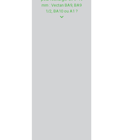
COLT
mm : Vectan BA9, BA9
1/2, BA10 ou A1 ?
CAESAR GUERINI
VFG
EYENIMAL
RTI Optics
GSG - German Sport Gun
AIMPOINT
MARY ARM
COPPERBEAR
ZASTAVA