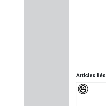
BATTLE ARMS
KORTH
TRIJICON
NUPROL
HAWKE
GMT Outdoor
Articles liés
ALTEX
ROTOR43
HARRIS