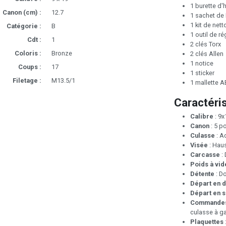
1 burette d'
Canon (cm) :
12.7
1 sachet de 
1 kit de net
Catégorie :
B
1 outil de r
Cdt :
1
2 clés Torx
Coloris :
Bronze
2 clés Allen
1 notice
Coups :
17
1 sticker
Filetage :
M13.5/1
1 mallette 
Caractéri
Calibre
: 9
Canon
: 5 p
Culasse
: Ac
Visée
: Haus
Carcasse
: 
Poids à vid
Détente
: D
Départ en d
Départ en s
Commande
culasse à g
Plaquettes