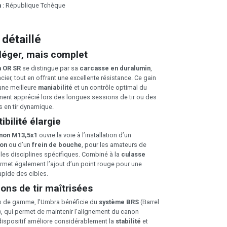
n
: République Tchèque
 détaillé
 léger, mais complet
 OR SR
se distingue par sa
carcasse en duralumin
,
acier, tout en offrant une excellente résistance. Ce gain
une meilleure
maniabilité
et un contrôle optimal du
ement apprécié lors des longues sessions de tir ou des
s en tir dynamique.
bilité élargie
anon M13,5x1
ouvre la voie à l’installation d’un
son
ou d’un
frein de bouche
, pour les amateurs de
les disciplines spécifiques. Combiné à la
culasse
permet également l’ajout d’un point rouge pour une
rapide des cibles.
ons de tir maîtrisées
 de gamme, l’Umbra bénéficie du
système BRS
(Barrel
, qui permet de maintenir l’alignement du canon
 dispositif améliore considérablement la
stabilité
et