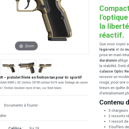
Compact,
l’optiqu
la libert
réactif.
Que vous soyez ad
Zoom
légèreté
et de
ma
prise en main intui
duralumin
allège 
la stabilité. Doté 
culasse Optic R
recevoir un modér
 pistolet fileté en finition tan pour tir sportif
rouge, pour une co
stolet KMR L-02 Umbra OR SR calibre 9x19 avec filetage de canon
tireurs en quête d
1, finition bicolore noire et tan, sur fond blanc
d’entraînement p
Contenu d
Documents à fournir
3 chargeurs
lter
2 ressorts r
1 ressort de
5 buffers d
Calibre :
9 x 19