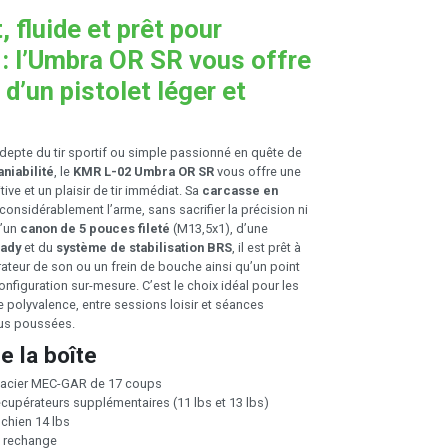
 fluide et prêt pour
e : l’Umbra OR SR vous offre
é d’un pistolet léger et
epte du tir sportif ou simple passionné en quête de
niabilité
, le
KMR L-02 Umbra OR SR
vous offre une
tive et un plaisir de tir immédiat. Sa
carcasse en
considérablement l’arme, sans sacrifier la précision ni
d’un
canon de 5 pouces fileté
(M13,5x1), d’une
eady
et du
système de stabilisation BRS
, il est prêt à
ateur de son ou un frein de bouche ainsi qu’un point
nfiguration sur-mesure. C’est le choix idéal pour les
e polyvalence, entre sessions loisir et séances
lus poussées.
e la boîte
 acier MEC-GAR de 17 coups
écupérateurs supplémentaires (11 lbs et 13 lbs)
 chien 14 lbs
e rechange