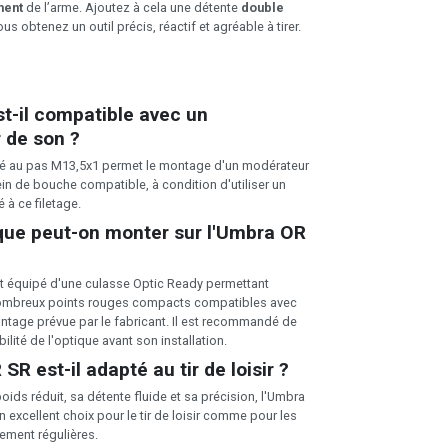
ment
de l’arme. Ajoutez à cela une détente
double
us obtenez un outil précis, réactif et agréable à tirer.
t-il compatible avec un
 de son ?
eté au pas M13,5x1 permet le montage d'un modérateur
in de bouche compatible, à condition d'utiliser un
 à ce filetage.
que peut-on monter sur l'Umbra OR
t équipé d'une culasse Optic Ready permettant
e nombreux points rouges compacts compatibles avec
ntage prévue par le fabricant. Il est recommandé de
bilité de l'optique avant son installation.
R est-il adapté au tir de loisir ?
oids réduit, sa détente fluide et sa précision, l'Umbra
 excellent choix pour le tir de loisir comme pour les
ement régulières.