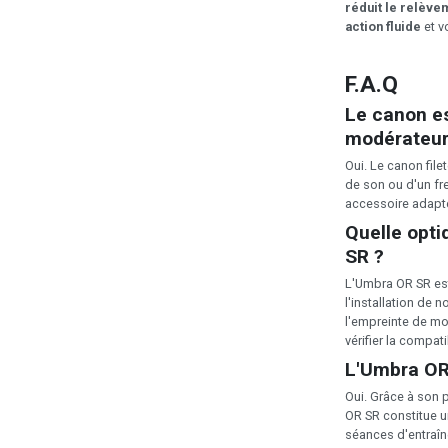
réduit le relève
action fluide
et vo
F.A.Q
Le canon es
modérateur
Oui. Le canon fil
de son ou d'un fre
accessoire adapté
Quelle opti
SR ?
L'Umbra OR SR es
l'installation d
l'empreinte de mo
vérifier la compati
L'Umbra OR S
Oui. Grâce à son p
OR SR constitue un
séances d'entraîn