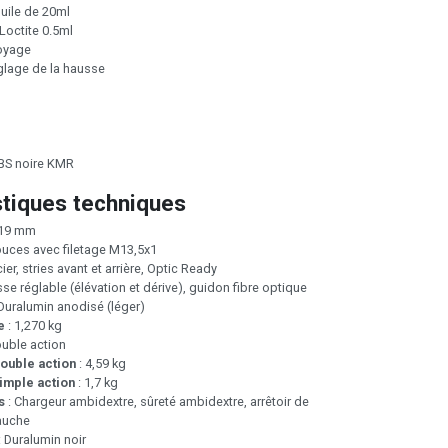
huile de 20ml
Loctite 0.5ml
toyage
églage de la hausse
ABS noire KMR
stiques techniques
x19 mm
ouces avec filetage M13,5x1
ier, stries avant et arrière, Optic Ready
se réglable (élévation et dérive), guidon fibre optique
Duralumin anodisé (léger)
e
: 1,270 kg
ouble action
ouble action
: 4,59 kg
imple action
: 1,7 kg
s
: Chargeur ambidextre, sûreté ambidextre, arrêtoir de
auche
: Duralumin noir