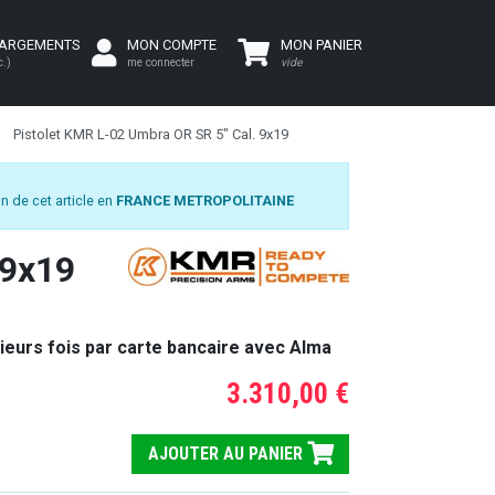
HARGEMENTS
MON COMPTE
MON PANIER
c.)
me connecter
vide
Pistolet KMR L-02 Umbra OR SR 5" Cal. 9x19
n de cet article en
FRANCE METROPOLITAINE
 9x19
ieurs fois par carte bancaire avec Alma
3.310,00 €
AJOUTER AU PANIER