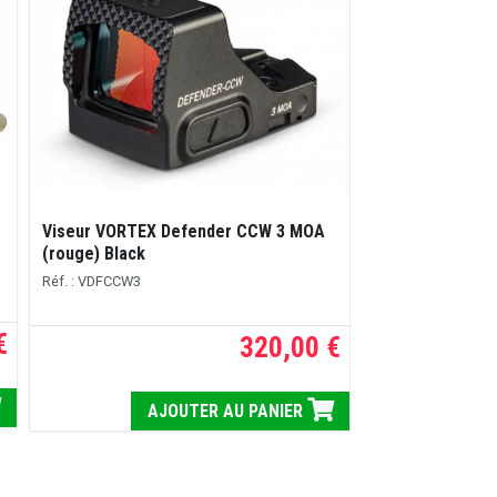
Viseur VORTEX Defender CCW 3 MOA
Chargeur 17 co
(rouge) Black
75 / 85B / SP-01
Réf. : VDFCCW3
Réf. : MCG240
€
320,00 €
AJOUTER AU PANIER
A