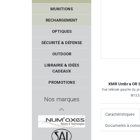
MUNITIONS
RECHARGEMENT
OPTIQUES
SÉCURITÉ & DÉFENSE
OUTDOOR
STILCRIN
LIBRAIRIE & IDÉES
CADEAUX
SCHLETEK
PROMOTIONS
KMR Umbra OR SR –
Vue latérale gauche du pi
CMMG
M13,5x
Nos marques
ARISAKA DEFENSE
Caractéristiques
WHEELER
Documents à consu
Num'Axes